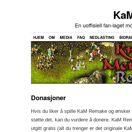
KaM
En uoffisiell fan-laget m
HJEM
OM
MEDIA
FAQ
NEDLASTING
BIDRA
Donasjoner
Hvis du liker å spille KaM Remake og ønsker å
støtte det, kan du vurdere å donere. KaM Rem
utgitt gratis (alt du trenger er det originale Ka