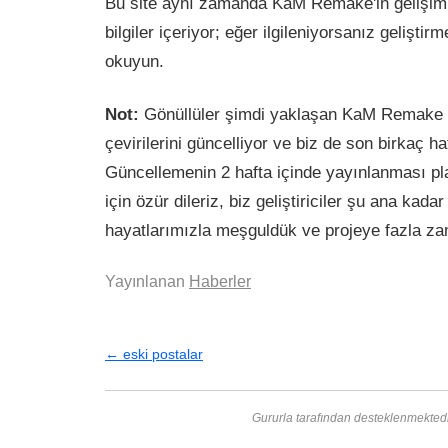
Bu site aynı zamanda KaM Remake'in gelişimi
bilgiler içeriyor; eğer ilgileniyorsanız gelişt
okuyun.
Not:
Gönüllüler şimdi yaklaşan KaM Remake
çevirilerini güncelliyor ve biz de son birkaç ha
Güncellemenin 2 hafta içinde yayınlanması p
için özür dileriz, biz geliştiriciler şu ana kadar
hayatlarımızla meşguldük ve projeye fazla z
Yayınlanan
Haberler
←
eski postalar
Gururla tarafından desteklenmekted