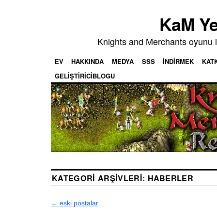
KaM Ye
Knights and Merchants oyunu i
EV
HAKKINDA
MEDYA
SSS
İNDIRMEK
KATK
GELIŞTIRICIBLOGU
KATEGORI ARŞIVLERI:
HABERLER
←
eski postalar