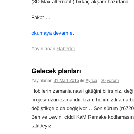
(3D Max alternatifi) birkaç akşam hazırlandı.
Fakat …
okumaya devam et
→
Yayınlanan
Haberler
Gelecek planları
Yayınlanan
31 Mart 2015
ile
Ayrıca
|
20 yorum
Hobilerin zamanla nasıl gittiğini bilirsiniz, de
projesi uzun zamandır bizim hobimizdi ama b
değiştikçe o da değişiyor… Son sürüm (r6720
Ben ve Lewin, ciddi KaM Remake kodlamasınd
tatildeyiz.