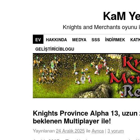
KaM Ye
Knights and Merchants oyunu i
EV
HAKKINDA
MEDYA
SSS
İNDIRMEK
KATK
GELIŞTIRICIBLOGU
Knights Province Alpha 13, uzun
beklenen Multiplayer ile!
Yayınlanan
24 Aralık 2025
ile
Ayrıca
|
3 yorum