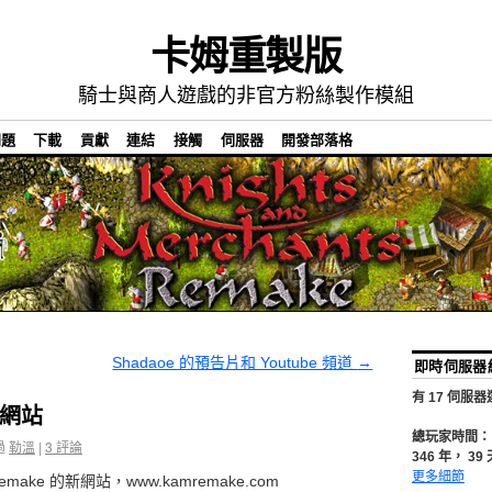
卡姆重製版
騎士與商人遊戲的非官方粉絲製作模組
問題
下載
貢獻
連結
接觸
伺服器
開發部落格
Shadaoe 的預告片和 Youtube 頻道
→
即時伺服器
有
17
伺服器
網站
總玩家時間：
過
勒溫
|
3
評論
346
年，
39
更多細節
ake 的新網站，www.kamremake.com