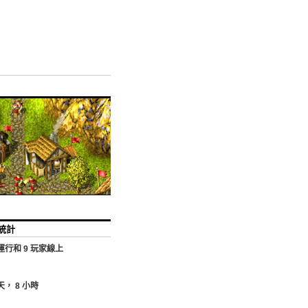
統計
運行和
9
玩家線上
天，
8
小時