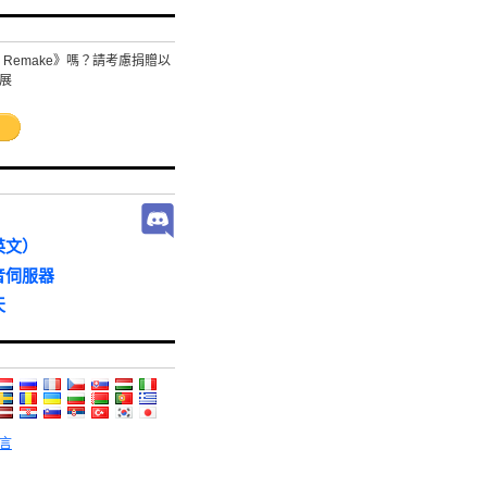
 Remake》嗎？請考慮捐贈以
展
英文）
音伺服器
天
言