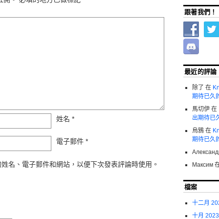
跟著我們！
最近的評論
除了
在
Kn
期待已久
馬切伊
在
出期待已
姓名
*
烏鴉
在
Kn
期待已久
電子郵件
*
Александ
的姓名、電子郵件和網站，以便下次發表評論時使用。
Максим
檔案
十二月 20
十月 2023