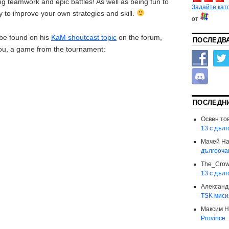
ong teamwork and epic battles! As well as being fun to
Задайте кат
y to improve your own strategies and skill.
от
n be found on his
KaM shoutcast topic
on the forum,
ПОСЛЕДВА
you, a game from the tournament:
ПОСЛЕДН
Освен то
13 с дъл
Мачей
Н
дългооча
The_Cro
13 с дъл
Александ
TSK миси
Максим
Н
Province