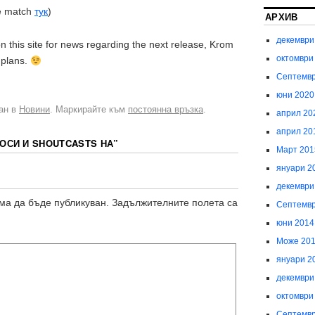
he match
тук
)
АРХИВ
декември
on this site for news regarding the next release, Krom
октомври
 plans.
Септемвр
юни 2020
ван в
Новини
. Маркирайте към
постоянна връзка
.
април 20
април 20
ОСИ И SHOUTCASTS НА
”
Март 201
януари 2
декември
ма да бъде публикуван.
Задължителните полета са
Септемвр
юни 2014
Може 20
януари 2
декември
октомври
Септемвр