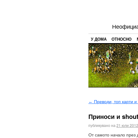
Неофициал
У ДОМА
ОТНОСНО
←
Преводи, топ карти и 
Приноси и shout
публикувано на
21 юли 2012
От самото начало през 