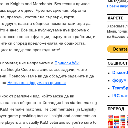
346
години,
е на Knights and Merchants. Без техния принос
Повече инф
ам, където е днес. Чрез насърчения, обратна
ата, преводи, хостинг на сървъри, карти,
ДАРЕТЕ
ого други, нашата общност помогна тази игра да
Харесвате л
ойто е днес. Все още публикуваме във форума с
Моля, помис
а относно новите функции, върху които работим, и
на бъдещото
ите си според предложенията на общността.
 цялата подкрепа през годините!
ОБЩНОСТ
а помагат, ние направихме a
Приноси Wiki
на Google Code със списък със задачи, които
Discord
ени. Препоръчваме ви да обсъдите задачите и да
форум 
и на
Нишка във форума за приноси
.
TeamSp
IRC чат
инос от различен вид, който може да ви
 на нашата общност от Холандия
has started making
ПРЕВОД
er KaM Remake matches. He commentates (in English)
layer game providing tactical insight and comments on
 The players are usually KaM veterans so you’re sure to