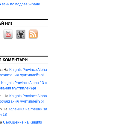
о език по подразбиране
Й НИ!
И КОМЕНТАРИ
ва
На
Knights Province Alpha
гоочаквания мултиплейър!
а
Knights Province Alpha 13 с
квания мултиплейър!
w_
На
Knights Province Alpha
гоочаквания мултиплейър!
р
На
Корекция на грешки за
я 18
а
Съобщение на Knights