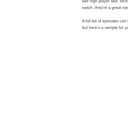
see high player skill, str
watch, they’re a great wa
A full list of episodes ca
but here’s a sample for 