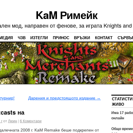
KaM Римейк
ен мод, направен от фенове, за играта Knights and
МЕДИЯ
ЧЗВ
ИЗТЕГЛИ
ПРИНОС
ВРЪЗКИ
КОНТАКТ
СЪРВЪ
турнир!
Дарения и предстоящото издание
→
СТАТИСТИ
ЖИВО
casts на
Има
17
рабо
онлайн
 г
от
Люин
|
6
Коментари
Общо време 
далечната 2008 г. KaM Remake беше подкрепен от