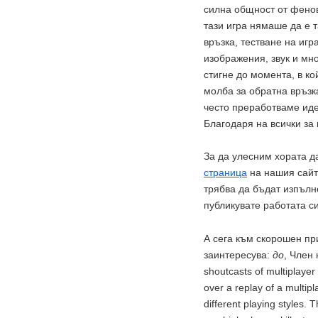
силна общност от фенов
тази игра нямаше да е т
връзка, тестване на игр
изображения, звук и мн
стигне до момента, в к
молба за обратна връзк
често преработваме иде
Благодаря на всички за
За да улесним хората д
страница
на нашия сайт 
трябва да бъдат изпълн
публикувате работата с
А сега към скорошен пр
заинтересува:
до
, Член
shoutcasts of multiplay
over a replay of a multip
different playing styles.