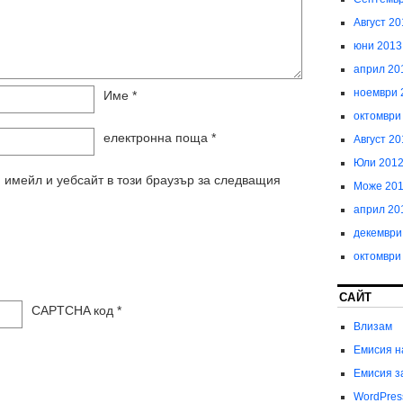
Август 20
юни 2013
април 20
ноември 
Име
*
октомври
електронна поща
*
Август 20
Юли 201
 имейл и уебсайт в този браузър за следващия
Може 20
април 20
декември
октомври
САЙТ
CAPTCHA код
*
Влизам
Емисия н
Емисия з
WordPres