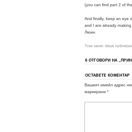
(you can find part 2 of t
And finally, keep an eye 
and I are already making
Люин.
Този запис беше публику
6 ОТГОВОРИ НА „
ПРИН
ОСТАВЕТЕ КОМЕНТАР
Вашият имейл адрес ня
маркирани
*