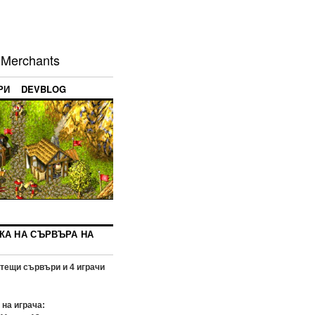
 Merchants
РИ
DEVBLOG
КА НА СЪРВЪРА НА
тещи сървъри и
4
играчи
на играча: