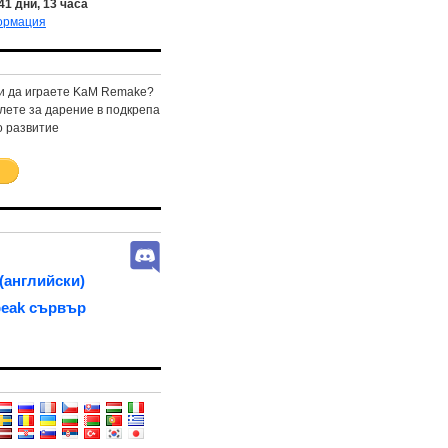
41
дни,
13
часа
ормация
и да играете KaM Remake?
лете за дарение в подкрепа
 развитие
(английски)
eak сървър