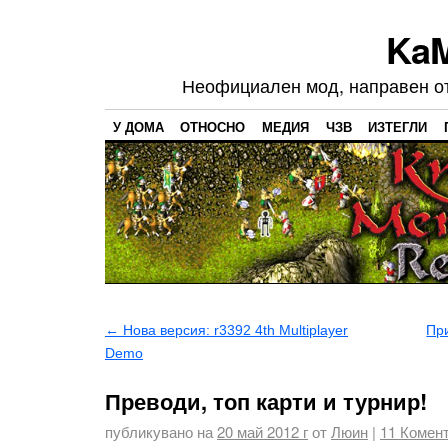
Ka
Неофициален мод, направен от 
У ДОМА
ОТНОСНО
МЕДИЯ
ЧЗВ
ИЗТЕГЛИ
←
Нова версия: r3392 4th Multiplayer
При
Demo
Преводи, топ карти и турнир!
публикувано на
20 май 2012 г
от
Люин
|
11
Комент