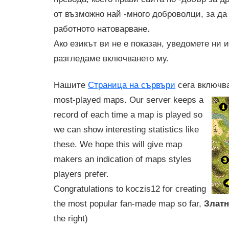
от възможно най -много доброволци, за д
работното натоварване.
Ако езикът ви не е показан, уведомете ни 
разгледаме включването му.
Нашите
Страница на сървъри
сега включва
most-played maps. Our server keeps a
record of each time a map is played so
we can show interesting statistics like
these. We hope this will give map
makers an indication of maps styles
players prefer.
Congratulations to koczis12 for creating
the most popular fan-made map so far,
Златн
the right)