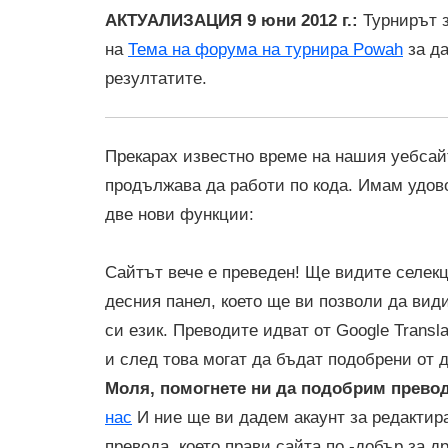
АКТУАЛИЗАЦИЯ 9 юни 2012 г.:
Турнирът 
на
Тема на форума на турнира Powah
за да
резултатите.
Прекарах известно време на нашия уебсай
продължава да работи по кода. Имам удов
две нови функции:
Сайтът вече е преведен! Ще видите селекц
десния панел, което ще ви позволи да вид
си език. Преводите идват от Google Transl
и след това могат да бъдат подобрени от 
Моля, помогнете ни да подобрим прево
нас
И ние ще ви дадем акаунт за редактир
превода, което прави сайта по -добър за д