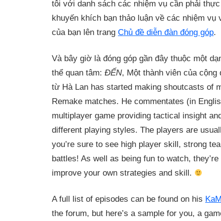
tôi với danh sách các nhiệm vụ cần phải thực
khuyến khích bạn thảo luận về các nhiệm vụ
của bạn lên trang
Chủ đề diễn đàn đóng góp
.
Và bây giờ là đóng góp gần đây thuộc một d
thể quan tâm:
ĐẾN
, Một thành viên của cộng 
từ Hà Lan
has started making shoutcasts of 
Remake matches. He commentates (in English)
multiplayer game providing tactical insight 
different playing styles. The players are usu
you’re sure to see high player skill, strong t
battles! As well as being fun to watch, they’re
improve your own strategies and skill.
A full list of episodes can be found on his
KaM
the forum, but here’s a sample for you, a gam