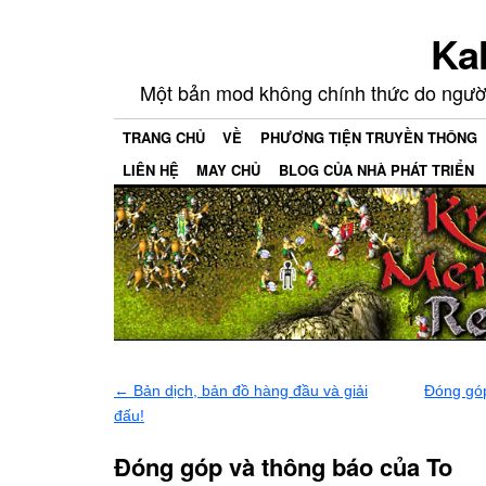
KaM
Một bản mod không chính thức do người 
TRANG CHỦ
VỀ
PHƯƠNG TIỆN TRUYỀN THÔNG
LIÊN HỆ
MAY CHỦ
BLOG CỦA NHÀ PHÁT TRIỂN
←
Bản dịch, bản đồ hàng đầu và giải
Đóng góp
đấu!
Đóng góp và thông báo của To