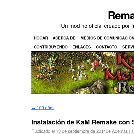
Rema
Un mod no oficial creado por 
HOGAR
ACERCA DE
MEDIOS DE COMUNICACIÓ
CONTRIBUYENDO
ENLACES
CONTACTO
SERV
←
100 años
Instalación de KaM Remake con
Publicado el
13 de septiembre de 2014
de
Además
|
1