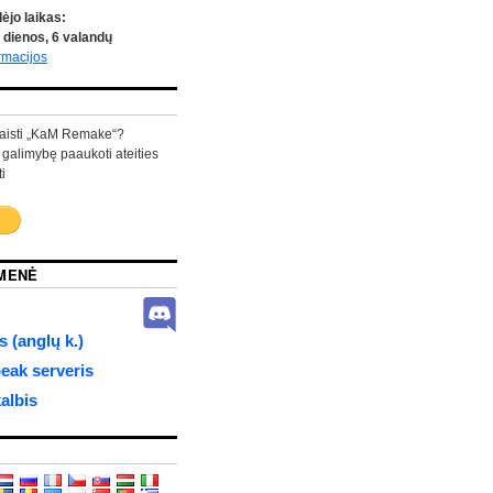
ėjo laikas:
dienos,
6
valandų
rmacijos
aisti „KaM Remake“?
 galimybę paaukoti ateities
i
MENĖ
 (anglų k.)
ak serveris
albis