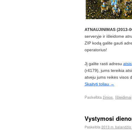
ATNAUJINIMAS (2013-06
serveryje ir išleidome at
ZIP kodą galite gauti ad
operatorius!
Jį galite rasti adresu
atsi
(r4179), jums tereikia at
atveju jums reikės visos
Skaityti toliau
→
Paskelbta
žinios
,
Išleidimai
Vystymosi dieno
Paskelbta
2013 m. balandžio