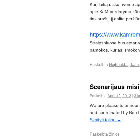
Kurį laiką diskutavome ap
apie KaM perdarymo kūri
tinklaraštį, jį galite peržiūr
https://www.kamrem
Straipsniuose bus aptaria
pamokos, kurias išmoko
Paskelbta
Neįtraukta į kate
Scenarijaus mis
Paskelbta
April 12, 2013
|
3 k
We are please to announ
and coordinated by Ben
Skaityti toliau
→
Paskelbta
žinios