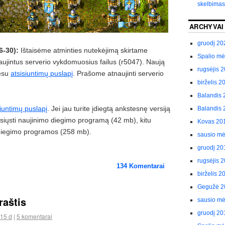
skelbimas
ARCHYVAI
gruodį 20
-30):
Ištaisėme atminties nutekėjimą skirtame
Spalio m
naujintus serverio vykdomuosius failus (r5047). Naują
rugsėjis 
resu
atsisiuntimų puslapį
. Prašome atnaujinti serverio
birželis 2
Balandis 
siuntimų puslapį
. Jei jau turite įdiegtą ankstesnę versiją
Balandis 
sisiųsti naujinimo diegimo programą (42 mb), kitu
Kovas 20
 diegimo programos (258 mb).
sausio m
gruodį 20
rugsėjis 
134
Komentarai
birželis 2
Gegužė 2
raštis
sausio m
gruodį 20
 15 d
|
5 komentarai