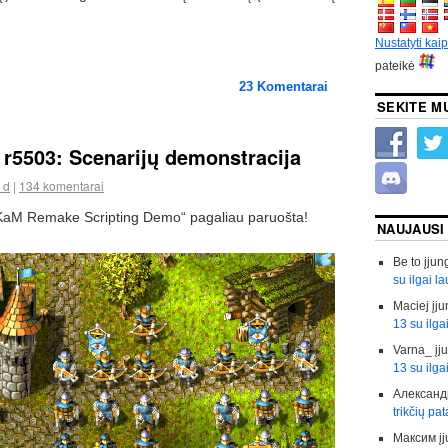
Nustatyti kai
pateikė
23
Komentarai
SEKITE M
 r5503: Scenarijų demonstracija
 d
|
134 komentarai
KaM Remake Scripting Demo“ pagaliau paruošta!
NAUJAUSI
Be to
įjun
su ilgai l
Maciej
įju
13 su ilga
Varna_
įj
13 su ilga
Александ
trikčių pa
Максим
į