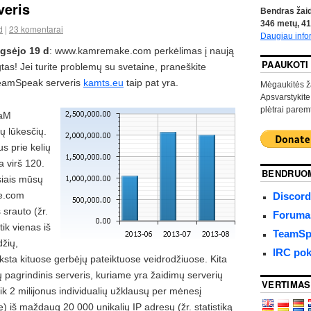
veris
Bendras žaid
346
metų,
41
d
|
23 komentarai
Daugiau info
gsėjo 19 d
: www.kamremake.com perkėlimas į naują
PAAUKOTI
tas! Jei turite problemų su svetaine, praneškite
amSpeak serveris
kamts.eu
taip pat yra.
Mėgaukitės ž
Apsvarstykite
plėtrai paremt
KaM
 lūkesčių.
us prie kelių
a virš 120.
BENDRUO
siais mūsų
e.com
Discord
 srauto (žr.
Forumas
tik vienas iš
TeamSpe
džių,
IRC pok
sta kituose gerbėjų pateiktuose veidrodžiuose. Kita
ų pagrindinis serveris, kuriame yra žaidimų serverių
VERTIMAS
k 2 milijonus individualių užklausų per mėnesį
ę) iš maždaug 20 000 unikalių IP adresų (žr. statistiką