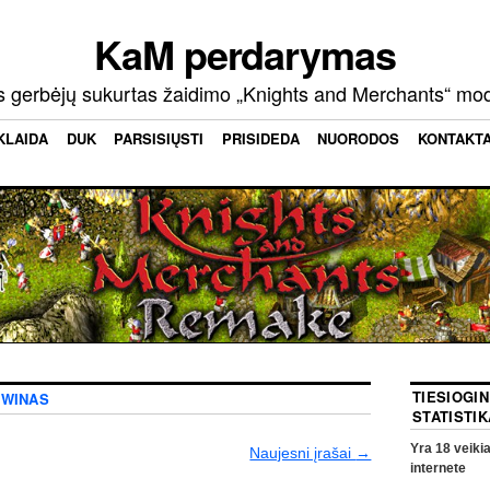
KaM perdarymas
s gerbėjų sukurtas žaidimo „Knights and Merchants“ mo
KLAIDA
DUK
PARSISIŲSTI
PRISIDEDA
NUORODOS
KONTAKT
TIESIOGI
EWINAS
STATISTIK
Yra
18
veikia
Naujesni įrašai
→
internete