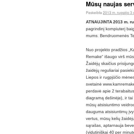
Mūsų naujas ser
Paskelbta
2013 m. rugsėjo 3 
ATNAUJINTA 2013 m. ru
pagrindinį kompiuterį baig
mums. Bendruomenės Te
Nuo projekto pradžios „
Remake“ išaugo virš mūsų
Žaidėjų skaičius prisijung
žaidėjų reguliariai pasieki
Liepos ir rugpjūčio mėne
svetainė www.kamremak
perdavė apie 2 terabaitus
diagramą dešinėje), ir tai 
mūsų atsisiuntimo veidro
dauguma atsisiuntimų įvyk
vertus, mūsų kelių žaidėj
sąrašas, aptarnauja bevei
(vidutiniškai 40 per minut