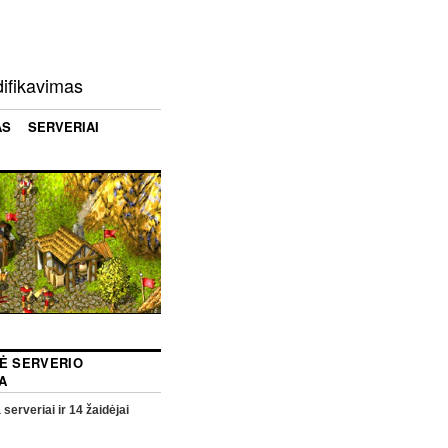
difikavimas
AS
SERVERIAI
NĖ SERVERIO
A
 serveriai ir
14
žaidėjai