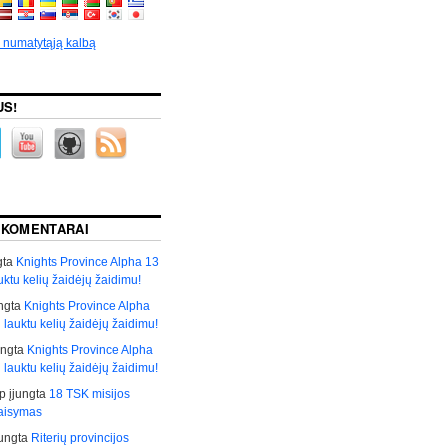
p numatytąją kalbą
US!
 KOMENTARAI
gta
Knights Province Alpha 13
auktu kelių žaidėjų žaidimu!
ngta
Knights Province Alpha
i lauktu kelių žaidėjų žaidimu!
ungta
Knights Province Alpha
i lauktu kelių žaidėjų žaidimu!
р
įjungta
18 TSK misijos
taisymas
jungta
Riterių provincijos