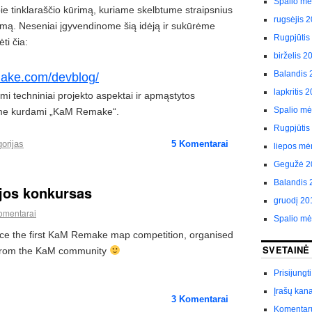
Spalio m
ie tinklaraščio kūrimą, kuriame skelbtume straipsnius
rugsėjis 
mą. Neseniai įgyvendinome šią idėją ir sukūrėme
Rugpjūtis
ėti čia:
birželis 2
Balandis 
ake.com/devblog/
lapkritis 
mi techniniai projekto aspektai ir apmąstytos
Spalio m
me kurdami „KaM Remake“.
Rugpjūtis
gorijas
5
Komentarai
liepos mė
Gegužė 2
Balandis 
ijos konkursas
gruodį 20
omentarai
Spalio m
ce the first KaM Remake map competition, organised
SVETAINĖ
 from the KaM community
Prisijungti
Įrašų kan
3
Komentarai
Komentar