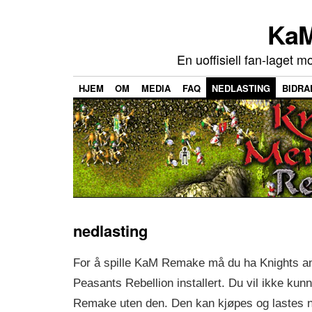
KaM
En uoffisiell fan-laget m
HJEM
OM
MEDIA
FAQ
NEDLASTING
BIDRA
nedlasting
For å spille KaM Remake må du ha Knights a
Peasants Rebellion installert. Du vil ikke kun
Remake uten den. Den kan kjøpes og lastes n