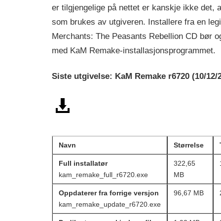
er tilgjengelige på nettet er kanskje ikke det,
som brukes av utgiveren. Installere fra en leg
Merchants: The Peasants Rebellion CD bør o
med KaM Remake-installasjonsprogrammet.
Siste utgivelse: KaM Remake r6720 (10/12/
nedlasting kam_remake_full_r6720.exe
D
times –322.65 MB
Navn
Størrelse
Full installatør
322,65
kam_remake_full_r6720.exe
MB
Oppdaterer fra forrige versjon
96,67 MB
kam_remake_update_r6720.exe