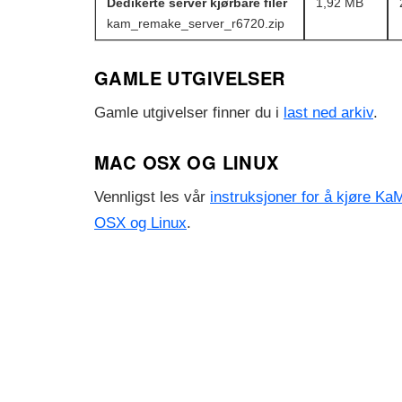
Dedikerte server kjørbare filer
1,92 MB
kam_remake_server_r6720.zip
GAMLE UTGIVELSER
Gamle utgivelser finner du i
last ned arkiv
.
MAC OSX OG LINUX
Vennligst les vår
instruksjoner for å kjøre 
OSX og Linux
.