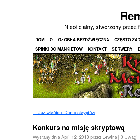
Rem
Nieoficjalny, stworzony prze
DOM
O
GŁOSKA BEZDŹWIĘCZNA
CZĘSTO ZAD
SPINKI DO MANKIETÓW
KONTAKT
SERWERY
←
Już wkrótce: Demo skryptów
Konkurs na misję skryptową
Wysłany dnia
April 12, 2013
przez
Lewina
|
3
Uwagi