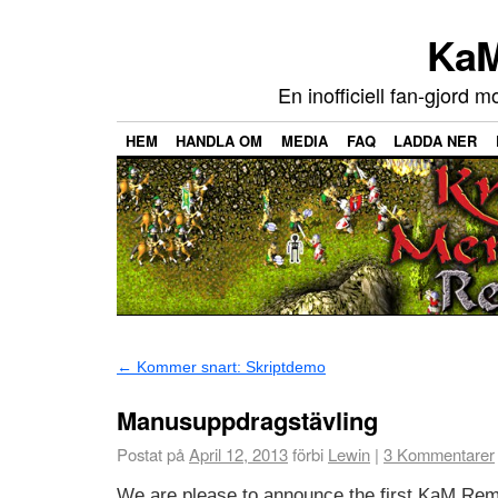
KaM
En inofficiell fan-gjord 
HEM
HANDLA OM
MEDIA
FAQ
LADDA NER
←
Kommer snart: Skriptdemo
Manusuppdragstävling
Postat på
April 12, 2013
förbi
Lewin
|
3
Kommentarer
We are please to announce the first KaM R