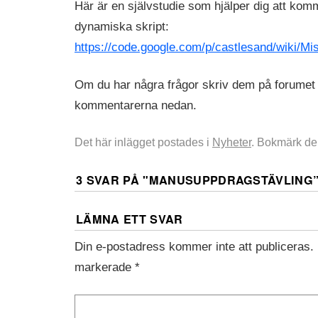
Här är en självstudie som hjälper dig att ko
dynamiska skript:
https://code.google.com/p/castlesand/wiki/Mi
Om du har några frågor skriv dem på forumet e
kommentarerna nedan.
Det här inlägget postades i
Nyheter
. Bokmärk d
3 SVAR PÅ "
MANUSUPPDRAGSTÄVLING
LÄMNA ETT SVAR
Din e-postadress kommer inte att publiceras.
markerade
*