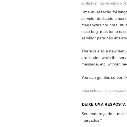
postado em
22 de outubro d
Uma atualização foi lanç
servidor dedicado Linux 
megabytes por hora. Atua
esse bug, mas tente esc
servidor para não interr
There is also a new featur
are loaded while the ser
message, etc. without nee
You can get this server fi
Esta entrada foi publicada
DEIXE UMA RESPOSTA
Seu endereço de e-mail n
marcados
*