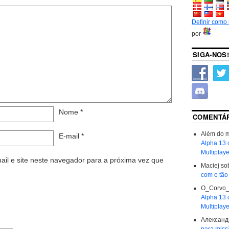
Definir como
por
SIGA-NOS!
Nome
*
COMENTÁR
Além do 
E-mail
*
Alpha 13 
Multiplaye
il e site neste navegador para a próxima vez que
Maciej
so
com o tão
O_Corvo
Alpha 13 
Multiplaye
Александ
para miss