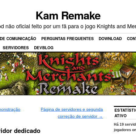
Kam Remake
 não oficial feito por um fã para o jogo Knights and Me
 DE COMUNICAÇÃO
PERGUNTAS FREQUENTES
DOWNLOAD
CON
SERVIDORES
DEVBLOG
monstração
Página de servidores e segunda
ESTATÍST
ATIVO
correção de servidor
→
Há
19
servid
vidor dedicado
jogadores on