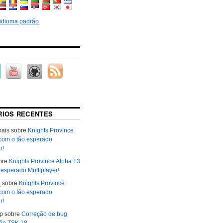
 idioma padrão
IOS RECENTES
mais
sobre
Knights Province
com o tão esperado
r!
bre
Knights Province Alpha 13
 esperado Multiplayer!
_
sobre
Knights Province
com o tão esperado
r!
р
sobre
Correção de bug
ão TSK 18