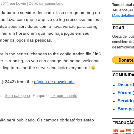
e 2011
por
Lewin
|
Deixe um comentário
Tempo total 
346
anos,
41
ada para o servidor dedicado. Isso corrige um bug no
Mais detalhe
que fazia com que o arquivo de log crescesse muitos
lize seus servidores com a nova versão para corrigir
DOAR
olher um horário em que não haja jogos em seu
Gosta de jog
omper os jogos das pessoas.
considere do
desenvolvime
e in the server: changes to the configuration file (.ini)
ver is running, so you can change the name, welcome
ding to restart the server and kick everyone off
COMUNID
x (r2443) from the
página de downloads
.
Discord
Fórum (
 em
Sem categoria
. Marque o
link permanente
.
Servid
Bate-pa
ão será publicado.
Os campos obrigatórios estão
TRADUÇÃ