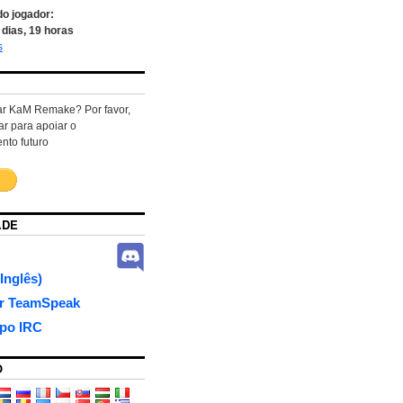
do jogador:
dias,
19
horas
s
ar KaM Remake? Por favor,
ar para apoiar o
nto futuro
ADE
Inglês)
or TeamSpeak
po IRC
O