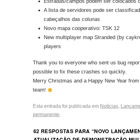
Estradas/campos podem ser colocados cl
A lista de servidores pode ser classifica
cabeçalhos das colunas
Novo mapa cooperativo: TSK 12
New multiplayer map Stranded (by caykro
players
Thank you to everyone who sent us bug report
possible to fix these crashes so quickly.
Merry Christmas and a Happy New Year fro
team!
Esta entrada foi publicada em
Notícias
,
Lançame
permanente
.
62 RESPOSTAS PARA “
NOVO LANÇAMENT
ATUALIZAÇÃO DE DEMONSTRAÇÃO MU