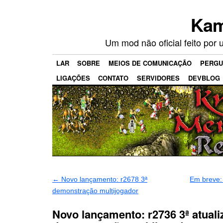
Kam
Um mod não oficial feito por
LAR
SOBRE
MEIOS DE COMUNICAÇÃO
PERGU
LIGAÇÕES
CONTATO
SERVIDORES
DEVBLOG
←
Novo lançamento: r2678 3ª
Em breve:
demonstração multijogador
Novo lançamento: r2736 3ª atuali