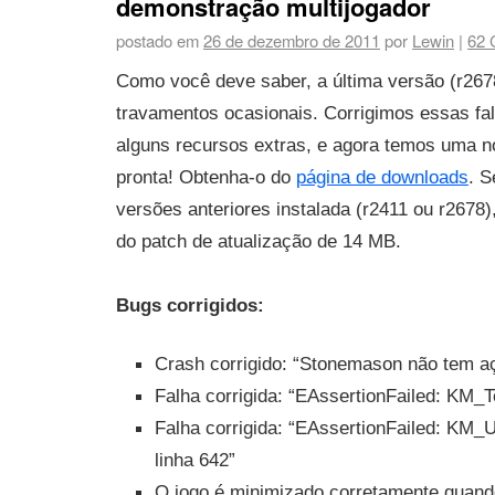
demonstração multijogador
postado em
26 de dezembro de 2011
por
Lewin
|
62
C
Como você deve saber, a última versão (r267
travamentos ocasionais. Corrigimos essas fa
alguns recursos extras, e agora temos uma n
pronta! Obtenha-o do
página de downloads
. S
versões anteriores instalada (r2411 ou r2678)
do patch de atualização de 14 MB.
Bugs corrigidos
:
Crash corrigido: “Stonemason não tem a
Falha corrigida: “EAssertionFailed: KM_Te
Falha corrigida: “EAssertionFailed: KM_U
linha 642”
O jogo é minimizado corretamente quand