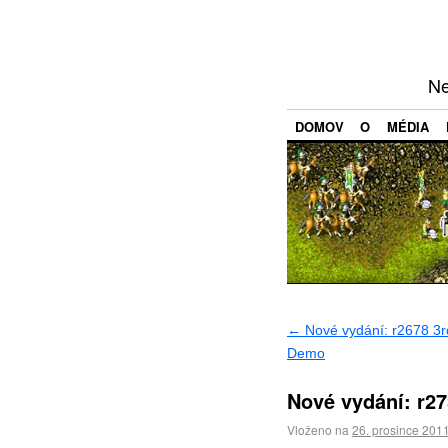
Ne
DOMOV
O
MÉDIA
←
Nové vydání: r2678 3rd
Demo
Nové vydání: r2
Vloženo na
26. prosince 201