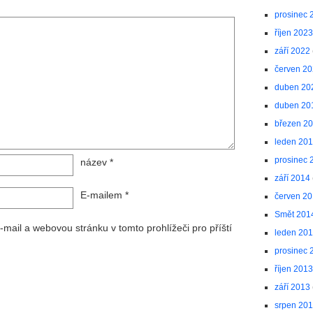
prosinec 
říjen 2023
září 2022
červen 2
duben 20
duben 20
březen 2
leden 20
prosinec 
název
*
září 2014
E-mailem
*
červen 2
Smět 201
-mail a webovou stránku v tomto prohlížeči pro příští
leden 20
prosinec 
říjen 2013
září 2013
srpen 20