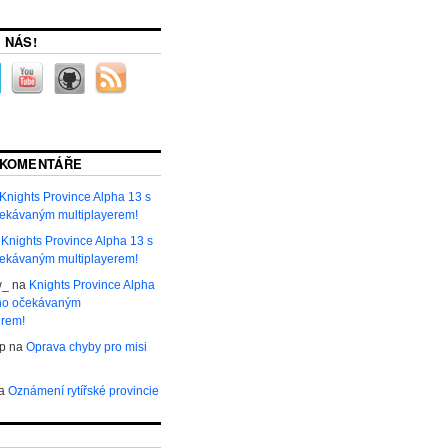
 NÁS!
 KOMENTÁŘE
Knights Province Alpha 13 s
ekávaným multiplayerem!
a
Knights Province Alpha 13 s
ekávaným multiplayerem!
w_
na
Knights Province Alpha
uho očekávaným
erem!
р
na
Oprava chyby pro misi
a
Oznámení rytířské provincie