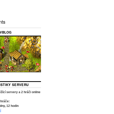
nts
VBLOG
TISTIKY SERVERU
žící servery a
2
hráči online
 hráče:
dny,
12
hodin
í