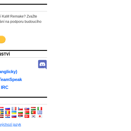
ní KaM Remake? Zvažte
ání na podporu budoucího
STVÍ
anglicky)
 TeamSpeak
 IRC
 výchozí jazyk