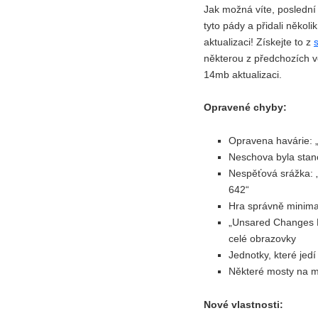
Jak možná víte, poslední
tyto pády a přidali někol
aktualizaci! Získejte to z
některou z předchozích v
14mb aktualizaci.
Opravené chyby
:
Opravena havárie:
Neschova byla stano
Nespěťová srážka:
642“
Hra správně minimal
„Unsared Changes B
celé obrazovky
Jednotky, které jed
Některé mosty na ma
Nové vlastnosti: