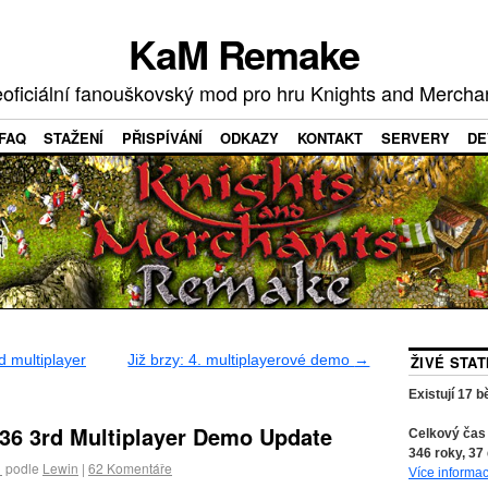
KaM Remake
oficiální fanouškovský mod pro hru Knights and Mercha
FAQ
STAŽENÍ
PŘISPÍVÁNÍ
ODKAZY
KONTAKT
SERVERY
DE
 multiplayer
Již brzy: 4. multiplayerové demo
→
ŽIVÉ STA
Existují
17
bě
736 3rd Multiplayer Demo Update
Celkový čas
346
roky,
37
1
podle
Lewin
|
62
Komentáře
Více informac