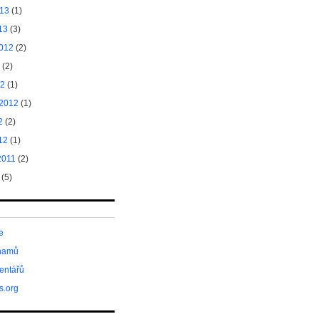
013
(1)
13
(3)
2012
(2)
(2)
12
(1)
 2012
(1)
2
(2)
12
(1)
2011
(2)
(5)
e
znamů
entářů
s.org