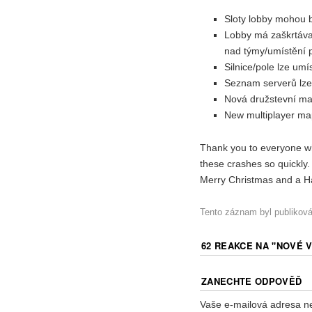
Sloty lobby mohou b
Lobby má zaškrtávac
nad týmy/umístění 
Silnice/pole lze umí
Seznam serverů lze t
Nová družstevní m
New multiplayer map
Thank you to everyone who
these crashes so quickly.
Merry Christmas and a 
Tento záznam byl publikov
62 REAKCE NA "
NOVÉ V
ZANECHTE ODPOVĚĎ
Vaše e-mailová adresa n