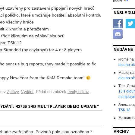
podle
ýt uzavřeny pro zastavení připojení nových hráčů
NÁSLEDUJ
í políčko, které umožňuje hostiteli absolutní kontrolu
pro všechny hráče
stit kliknutím a přetažením
řídit kliknutím na záhlaví sloupců
apa: TSK 12
NEDÁVNÉ
 Stranded (by caykroyd) for 4 or 8 players
kromě
na
 sent us bug reports, they made it possible to fix
dlouho oč
Maciej
n
Happy New Year from the KaM Remake team!
dlouho oč
The_Cro
13 s dlo
án v
Zprávy
,
Vydání
. Přidat do záložek
trvalý odkaz
.
multiplay
Александ
YDÁNÍ: R2736 3RD MULTIPLAYER DEMO UPDATE
“
TSK 18
Максим
n
ARCHIV
ebude zveřejněna.
Povinná pole jsou označena
*