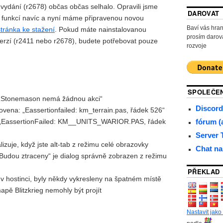
 vydání (r2678) občas občas selhalo. Opravili jsme
DAROVAT
ik funkcí navíc a nyní máme připravenou novou
Baví vás hra
stránka ke stažení
. Pokud máte nainstalovanou
prosím darov
erzí (r2411 nebo r2678), budete potřebovat pouze
rozvoje
SPOLEČEN
 „Stonemason nemá žádnou akci“
Discord
vena: „Eassertionfailed: km_terrain.pas, řádek 526“
fórum (
 „EassertionFailed: KM__UNITS_WARIOR.PAS, řádek
Server
izuje, když jste alt-tab z režimu celé obrazovky
Chat na
udou ztraceny“ je dialog správně zobrazen z režimu
PŘEKLAD
í v hostinci, byly někdy vykresleny na špatném místě
pě Blitzkrieg nemohly být projít
Nastavit jako