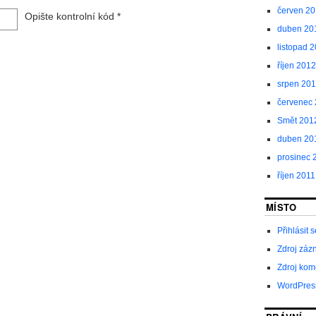
červen 2
Opište kontrolní kód
*
duben 20
listopad 
říjen 2012
srpen 20
červenec
Smět 201
duben 20
prosinec 
říjen 2011
MÍSTO
Přihlásit s
Zdroj zá
Zdroj kom
WordPres