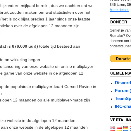
346
jaren,
39
jzondere mijlpaal bereikt, dus we dachten dat we
Meer details
bruik zouden maken om wat statistieken over het
 (het is ook bijna precies 1 jaar sinds onze laatste
DONEER
atistieken over de afgelopen 12 maanden zijn
Geniet je va
.
Remake? Over
doneren om t
(dat is 876.000 uur!)
totale tijd besteed aan
ondersteune
de ontwikkeling begon
e lancering van onze website en online multiplayer
GEMEENS
e game van onze website in de afgelopen 12
Discord
 de populairste multiplayer-kaart Cursed Ravine in
Forum (
n
TeamSp
lopen 12 maanden op alle multiplayer-maps zijn
IRC-cha
VERTALIN
ze website in de afgelopen 12 maanden
 aan onze website in de afgelopen 12 maanden