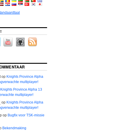
standaardtaal
!
COMMENTAAR
t
op
Knights Province Alpha
ngverwachte multiplayer!
p
Knights Province Alpha 13
erwachte multiplayer!
_
op
Knights Province Alpha
ngverwachte multiplayer!
р
op
Bugfix voor TSK-missie
p
Bekendmaking