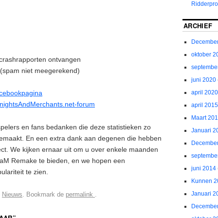
Ridderpro
ARCHIEF
December
oktober 2
crashrapporten ontvangen
septembe
 (spam niet meegerekend)
juni 2020
april 2020
cebookpagina
nightsAndMerchants.net-forum
april 2015
Maart 20
spelers en fans bedanken die deze statistieken zo
Januari 2
emaakt. En een extra dank aan degenen die hebben
December
ect. We kijken ernaar uit om u over enkele maanden
septembe
KaM Remake te bieden, en we hopen een
juni 2014
lariteit te zien.
Kunnen 2
Januari 2
n
Nieuws
. Bookmark de
permalink
.
December
JAAR
”