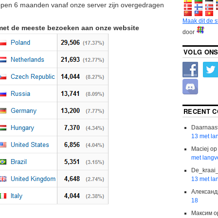
lopen 6 maanden vanaf onze server zijn overgedragen
Maak dit de 
met de meeste bezoeken aan onze website
door
VOLG ONS
RECENT 
Daarnaas
13 met la
Maciej
o
met langv
De_kraai
13 met la
Александ
18
Максим
o