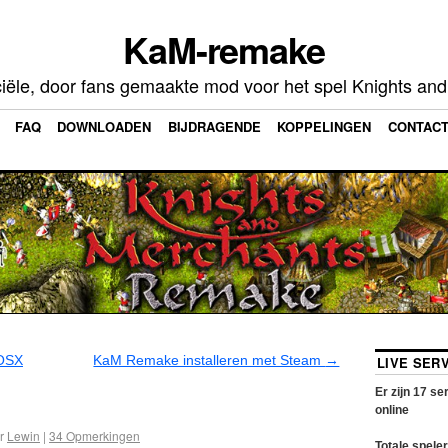
KaM-remake
ciële, door fans gemaakte mod voor het spel Knights an
FAQ
DOWNLOADEN
BIJDRAGENDE
KOPPELINGEN
CONTAC
OSX
KaM Remake installeren met Steam
→
LIVE SER
Er zijn
17
ser
online
r
Lewin
|
34
Opmerkingen
Totale speler