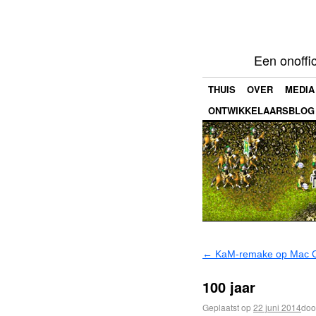
Een onoffi
THUIS
OVER
MEDIA
ONTWIKKELAARSBLOG
←
KaM-remake op Mac 
100 jaar
Geplaatst op
22 juni 2014
doo