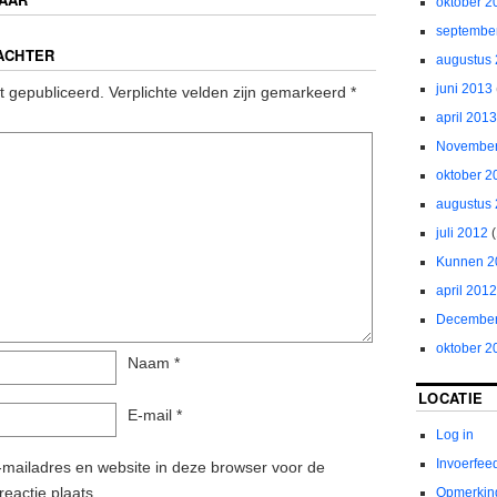
oktober 2
septembe
ACHTER
augustus
juni 2013
t gepubliceerd.
Verplichte velden zijn gemarkeerd
*
april 2013
November
oktober 2
augustus
juli 2012
(
Kunnen 2
april 2012
December
oktober 2
Naam
*
LOCATIE
E-mail
*
Log in
Invoerfee
mailadres en website in deze browser voor de
reactie plaats.
Opmerkin