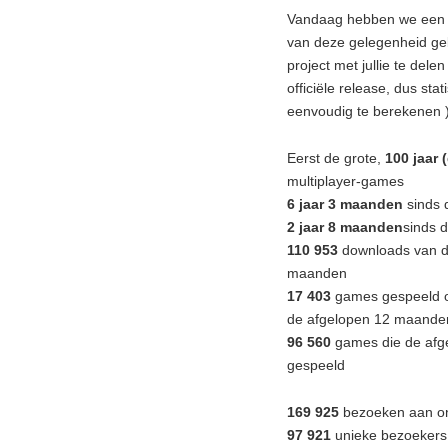
Vandaag hebben we een bi
van deze gelegenheid ge
project met jullie te delen
officiële release, dus st
eenvoudig te berekenen )
Eerst de grote,
100 jaar 
multiplayer-games
6 jaar 3 maanden
sinds 
2 jaar 8 maanden
sinds d
110 953
downloads van d
maanden
17 403
games gespeeld op
de afgelopen 12 maande
96 560
games die de afge
gespeeld
169 925
bezoeken aan on
97 921
unieke bezoekers