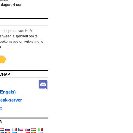
dagen,
4
uur
n het spelen van KaM
weeg alsjeblieft om te
oekomstige ontwikkeling te
n
CHAP
Engels)
eak-server
t
G