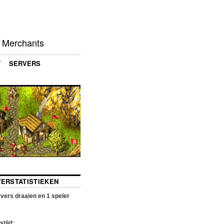
d Merchants
T
SERVERS
VERSTATISTIEKEN
vers draaien en
1
speler
stijd: