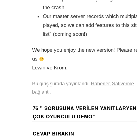
the crash
Our master server records which multipl
played, so we can add features to this si
list” (coming soon!)
We hope you enjoy the new version! Please re
us
Lewin ve Krom.
Bu giriş şurada yayınlandı:
Haberler
,
Salıverme
.
bağlantı
.
76 " SORUSUNA VERILEN YANITLAR
YEN
ÇOK OYUNCULU DEMO
”
CEVAP BIRAKIN