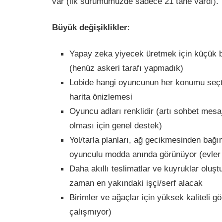
var (ilk sürümümüzde sadece 21 tane vardı).
Büyük değişiklikler
:
Yapay zeka yiyecek üretmek için küçük bi
(henüz askeri tarafı yapmadık)
Lobide hangi oyuncunun her konumu seçti
harita önizlemesi
Oyuncu adları renklidir (artı sohbet mesa
olması için genel destek)
Yol/tarla planları, ağ gecikmesinden bağ
oyunculu modda anında görünüyor (evler
Daha akıllı teslimatlar ve kuyruklar oluştu
zaman en yakındaki işçi/serf alacak
Birimler ve ağaçlar için yüksek kaliteli g
çalışmıyor)