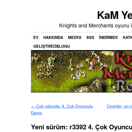
KaM Ye
Knights and Merchants oyunu i
EV
HAKKINDA
MEDYA
SSS
İNDIRMEK
KATK
GELIŞTIRICIBLOGU
←
Çok yakında: 4. Çok Oyunculu
Çeviriler, en i
Demo
Yeni sürüm: r3392 4. Çok Oyunc