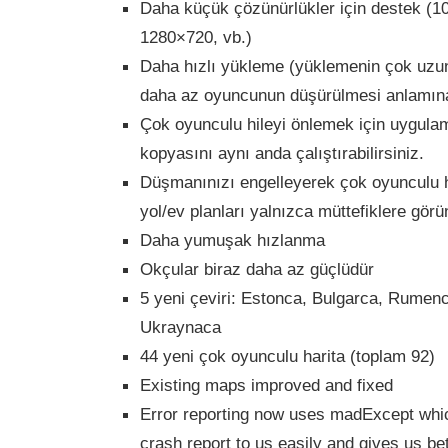
Daha küçük çözünürlükler için destek (
1280×720, vb.)
Daha hızlı yükleme (yüklemenin çok uzu
daha az oyuncunun düşürülmesi anlamına
Çok oyunculu hileyi önlemek için uygulam
kopyasını aynı anda çalıştırabilirsiniz.
Düşmanınızı engelleyerek çok oyunculu hi
yol/ev planları yalnızca müttefiklere görü
Daha yumuşak hızlanma
Okçular biraz daha az güçlüdür
5 yeni çeviri: Estonca, Bulgarca, Rumenc
Ukraynaca
44 yeni çok oyunculu harita (toplam 92)
Existing maps improved and fixed
Error reporting now uses madExcept whic
crash report to us easily and gives us be