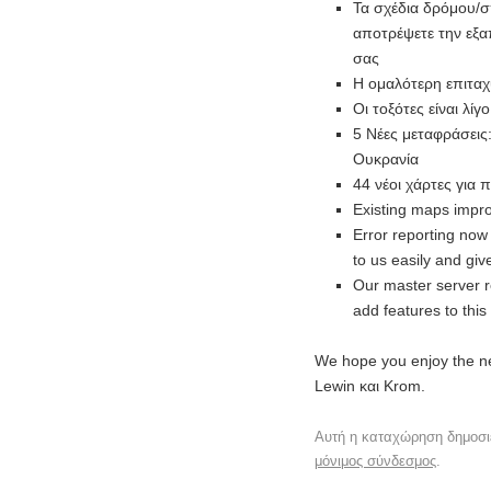
Τα σχέδια δρόμου/σ
αποτρέψετε την εξα
σας
Η ομαλότερη επιταχ
Οι τοξότες είναι λίγ
5 Νέες μεταφράσεις:
Ουκρανία
44 νέοι χάρτες για 
Existing maps impr
Error reporting now
to us easily and giv
Our master server r
add features to this
We hope you enjoy the ne
Lewin και Krom.
Αυτή η καταχώρηση δημοσι
μόνιμος σύνδεσμος
.