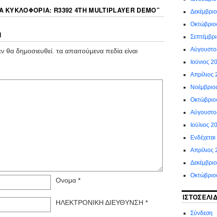
Α ΚΥΚΛΟΦΟΡΊΑ: R3392 4TH MULTIPLAYER DEMO
”
Δεκέμβρι
Οκτώβριο
Η
Σεπτέμβρ
Αύγουστο
ν θα δημοσιευθεί.
τα απαιτούμενα πεδία είναι
Ιούνιος 2
Απρίλιος 
Νοέμβριο
Οκτώβριο
Αύγουστο
Ιούλιος 2
Ενδέχεται
Απρίλιος 
Δεκέμβριο
Οκτώβριο
Ονομα
*
ΙΣΤΟΣΕΛΊ
ΗΛΕΚΤΡΟΝΙΚΗ ΔΙΕΥΘΥΝΣΗ
*
Σύνδεση