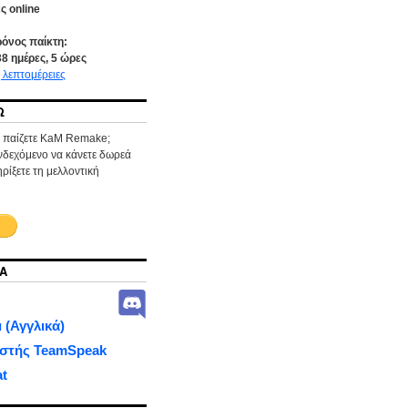
ς online
ρόνος παίκτη:
38
ημέρες,
5
ώρες
 λεπτομέρειες
Ω
α παίζετε KaM Remake;
ενδεχόμενο να κάνετε δωρεά
ρίξετε τη μελλοντική
Α
 (Αγγλικά)
ιστής TeamSpeak
at