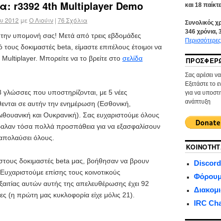
: r3392 4th Multiplayer Demo
και
18
παίκτε
υ 2012
με
Ο Λιούιν
|
76
Σχόλια
Συνολικός χ
346
χρόνια,
 την υπομονή σας! Μετά από τρεις εβδομάδες
Περισσότερες
τους δοκιμαστές beta, είμαστε επιτέλους έτοιμοι να
ultiplayer. Μπορείτε να το βρείτε στο
σελίδα
ΠΡΟΣΦΈΡ
Σας αρέσει ν
Εξετάστε το 
 γλώσσες που υποστηρίζονται, με 5 νέες
για να υποστη
ανάπτυξη
ενται σε αυτήν την ενημέρωση (Εσθονική,
Λιθουανική και Ουκρανική). Σας ευχαριστούμε όλους
βαλαν τόσα πολλά προσπάθεια για να εξασφαλίσουν
α απολαύσει όλους.
ΚΟΙΝΌΤΗΤ
στους δοκιμαστές beta μας, βοήθησαν να βρουν
Discord
υχαριστούμε επίσης τους κοινοτικούς
Φόρουμ
ξαιτίας αυτών αυτής της απελευθέρωσης έχει 92
Διακομ
ες (η πρώτη μας κυκλοφορία είχε μόλις 21).
IRC Ch