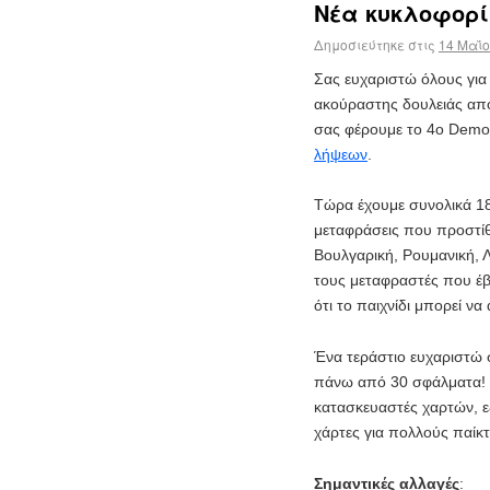
Νέα κυκλοφορία
Δημοσιεύτηκε στις
14 Μαΐο
Σας ευχαριστώ όλους για
ακούραστης δουλειάς από 
σας φέρουμε το 4ο Demo M
λήψεων
.
Τώρα έχουμε συνολικά 18
μεταφράσεις που προστίθ
Βουλγαρική, Ρουμανική, 
τους μεταφραστές που έ
ότι το παιχνίδι μπορεί ν
Ένα τεράστιο ευχαριστώ 
πάνω από 30 σφάλματα! Ε
κατασκευαστές χαρτών, ε
χάρτες για πολλούς παίκτ
Σημαντικές αλλαγές
: