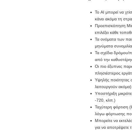
Το AI μπορεί να χτίσ
κάνει ακόμα τη στρ
Προεπισκόπηση Mini
επιλέξει κάθε τοποθ
Τα ονόματα των παι
μηνύματα συνομιλί
Τα σχέδια δρόμου/π
από την καθυστέρησ
Οι πιο έξυπνες παρ
πλησιέστερος εργάτ
Υψηλής ποιότητας σκ
λειτουργούν ακόμα)
Υποστήριξη μικρότ
-720, κλπ.)
Ταχύτερη φόρτιση (θ
λόγω φόρτωσης που
Μπορείτε να εκτελέ
για να αποτρέψετε 