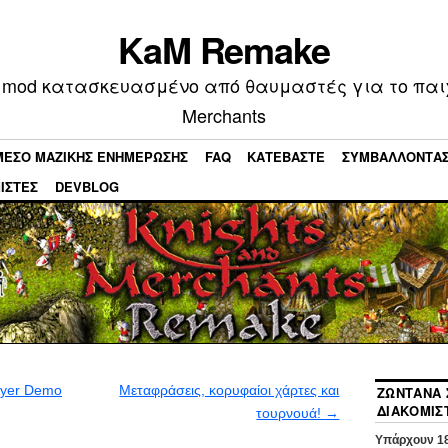
KaM Remake
mod κατασκευασμένο από θαυμαστές για το παιχν
Merchants
ΜΕΣΟ ΜΑΖΙΚΗΣ ΕΝΗΜΕΡΩΣΗΣ
FAQ
ΚΑΤΕΒΆΣΤΕ
ΣΥΜΒΆΛΛΟΝΤΑ
ΙΣΤΈΣ
DEVBLOG
ayer Demo
Μεταφράσεις, κορυφαίοι χάρτες και
ΖΩΝΤΑΝΆ 
ΔΙΑΚΟΜΙΣ
τουρνουά!
→
Υπάρχουν
1