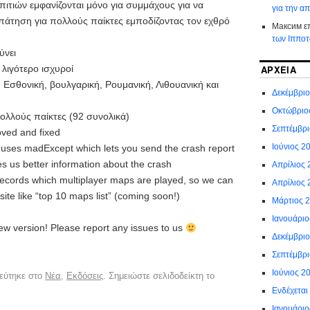
πιτιών εμφανίζονται μόνο για συμμάχους για να
για την α
πάτηση για πολλούς παίκτες εμποδίζοντας τον εχθρό
Максим
ε
των Ιππο
ύνει
ο λιγότερο ισχυροί
ΑΡΧΕΊΑ
 Εσθονική, βουλγαρική, Ρουμανική, Λιθουανική και
Δεκέμβρι
Οκτώβριο
πολλούς παίκτες (92 συνολικά)
Σεπτέμβρ
oved and fixed
Ιούνιος 2
 uses madExcept which lets you send the crash report
es us better information about the crash
Απρίλιος 
ecords which multiplayer maps are played, so we can
Απρίλιος 
 site like “top 10 maps list” (coming soon!)
Μάρτιος 
Ιανουάριο
w version! Please report any issues to us
Δεκέμβρι
Σεπτέμβρ
Ιούνιος 2
εύτηκε στο
Νέα
,
Εκδόσεις
. Σημειώστε σελιδοδείκτη το
Ενδέχεται
Ιανουάριο