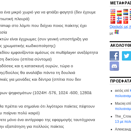
ΜΕΤΆΦΡΑ
ει ένα μικρό χωριό για να φτιάξει φαγητό (δεν έχουμε
ατιωτική πλευρά)
map στο λόμπι που δείχνει ποιος παίκτης έχει
Ορισμός ως 
εσία
με
κτών είναι έγχρωμες (συν γενική υποστήριξη για
ΑΚΟΛΟΥΘΗ
ας χρωματικής κωδικοποίησης)
εδίου εμφανίζονται αμέσως σε multiplayer ανεξάρτητα
η δικτύου (σπίτια σύντομα)
αδόσεις και η κατασκευή ουρών, τώρα ο
ης/δούλος θα αναλάβει πάντα τη δουλειά
ιές για μονάδες και δέντρα (σπίτια που δεν
ΠΡΌΣΦΑΤΑ
εκτός
επί
ερων ψηφισμάτων (1024H -576, 1024 -600, 1280ã
πολυαναμε
Maciej
επ
α πρέπει να σημαίνει ότι λιγότεροι παίκτες πέφτουν
πολυαναμε
 παίρνει πολύ καιρό)
The_Cro
σετε μόνο ένα αντίγραφο της εφαρμογής ταυτόχρονα
13 με πολ
την εξαπάτηση για πολλούς παίκτες
Александ