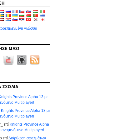
ΣΗ
προεπιλεγμένη γλώσσα
ΣΕ ΜΑΣ!
 ΣΧΌΛΙΑ
Knights Province Alpha 13 με
νόμενο Multiplayer!
ί
Knights Province Alpha 13 με
νόμενο Multiplayer!
w_
επί
Knights Province Alpha
υαναμενόμενο Multiplayer!
р
επί
Διόρθωση σφαλμάτων