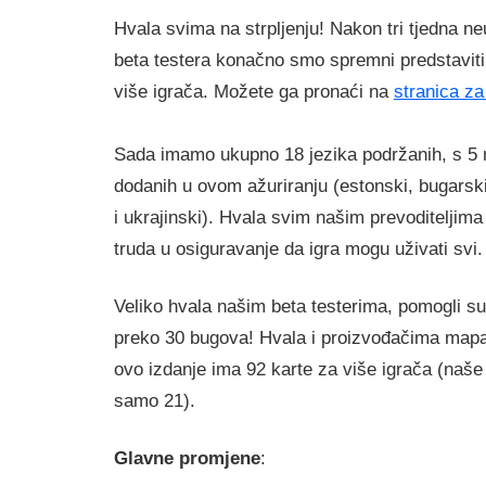
Hvala svima na strpljenju! Nakon tri tjedna 
beta testera konačno smo spremni predstavit
više igrača. Možete ga pronaći na
stranica z
Sada imamo ukupno 18 jezika podržanih, s 5 
dodanih u ovom ažuriranju (estonski, bugarski
i ukrajinski). Hvala svim našim prevoditeljima k
truda u osiguravanje da igra mogu uživati ​​svi.
Veliko hvala našim beta testerima, pomogli su
preko 30 bugova! Hvala i proizvođačima mapa
ovo izdanje ima 92 karte za više igrača (naše 
samo 21).
Glavne promjene
: