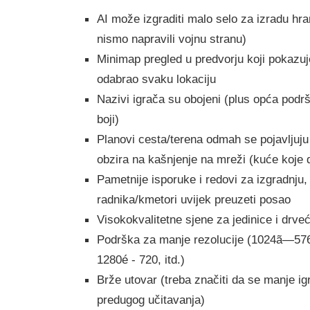
AI može izgraditi malo selo za izradu hra
nismo napravili vojnu stranu)
Minimap pregled u predvorju koji pokazuje
odabrao svaku lokaciju
Nazivi igrača su obojeni (plus opća podr
boji)
Planovi cesta/terena odmah se pojavljuju
obzira na kašnjenje na mreži (kuće koje 
Pametnije isporuke i redovi za izgradnju,
radnika/kmetori uvijek preuzeti posao
Visokokvalitetne sjene za jedinice i drve
Podrška za manje rezolucije (1024ã—57
1280é - 720, itd.)
Brže utovar (treba značiti da se manje i
predugog učitavanja)