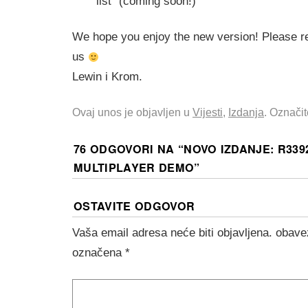
list” (coming soon!)
We hope you enjoy the new version! Please re
us
Lewin i Krom.
Ovaj unos je objavljen u
Vijesti
,
Izdanja
. Označi
76 ODGOVORI NA “
NOVO IZDANJE: R339
MULTIPLAYER DEMO
”
OSTAVITE ODGOVOR
Vaša email adresa neće biti objavljena.
obave
označena
*