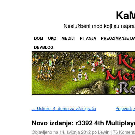
KaM
Neslužbeni mod koji su napravi
DOM
OKO
MEDIJI
PITANJA
PREUZIMANJE D
DEVBLOG
←
Uskoro: 4. demo za više igrača
Prijevodi,
Novo izdanje: r3392 4th Multipla
Objavljeno na
14. svibnja 2012
po
Lewin
|
76
Komenta