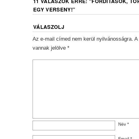
11 VÁLASZOK ERRE: "
FORDÍTÁSOK, TO
EGY VERSENY!
”
VÁLASZOLJ
Az e-mail címed nem kerül nyilvánosságra.
A
vannak jelölve
*
Név
*
Email
*