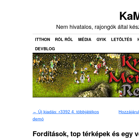
KaM
Nem hivatalos, rajongók által ké
ITTHON
RÓL RŐL
MÉDIA
GYIK
LETÖLTÉS
DEVBLOG
←
Új kiadás: r3392 4. többjátékos
Hozzájárul
demó
Fordítások, top térképek és egy 