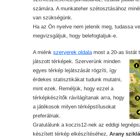
számára. A munkateher szétosztásához minél
van szükségünk.
Ha az Ön nyelve nem jelenik meg, tudassa ve
megvizsgáljuk, hogy belefoglaljuk-e.
A miénk
szerverek oldala
most a 20-as listát
játszott térképek. Szerverünk minden
egyes térkép lejátszását rögzíti, így
érdekes statisztikákat tudunk mutatni,
mint ezek. Reméljük, hogy ezzel a
térképkészítők rávilágítanak arra, hogy
a játékosok milyen térképstílusokat
preferálnak.
Gratulálunk a koczis12-nek az eddigi legnéps
készített térkép elkészítéséhez,
Arany szikl