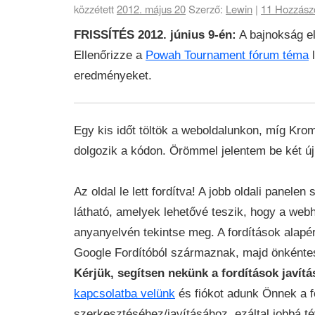
közzétett
2012. május 20
Szerző:
Lewin
|
11
Hozzász
FRISSÍTÉS 2012. június 9-én:
A bajnokság el
Ellenőrizze a
Powah Tournament fórum téma
l
eredményeket.
Egy kis időt töltök a weboldalunkon, míg Krom
dolgozik a kódon. Örömmel jelentem be két új 
Az oldal le lett fordítva! A jobb oldali panele
látható, amelyek lehetővé teszik, hogy a web
anyanyelvén tekintse meg. A fordítások alapé
Google Fordítóból származnak, majd önkéntese
Kérjük, segítsen nekünk a fordítások javít
kapcsolatba velünk
és fiókot adunk Önnek a f
szerkesztéséhez/javításához, ezáltal jobbá t