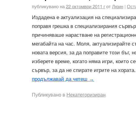
публикувано на
22 октомври 2011 г
от
Люин
|
Ост
Издадена е актуализация на специализира
поправя грешка в специализирания сървър 
причиняваше нарастване на регистрацион
мегабайта на час. Моля, актуализирайте с
новата версия, за да поправите този бъг, н
изберете време, когато няма игри, които с
сървър, за да не спирате игрите на хората.
продължавай да четеш
→
Публикувано в
Некатегоризиран