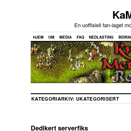
KaM
En uoffisiell fan-laget m
HJEM
OM
MEDIA
FAQ
NEDLASTING
BIDRA
KATEGORIARKIV:
UKATEGORISERT
Dedikert serverfiks