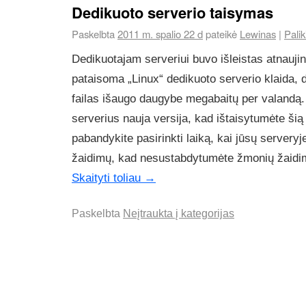
Dedikuoto serverio taisymas
Paskelbta
2011 m. spalio 22 d
pateikė
Lewinas
|
Pali
Dedikuotajam serveriui buvo išleistas atnauji
pataisoma „Linux“ dedikuoto serverio klaida, d
failas išaugo daugybe megabaitų per valandą.
serverius nauja versija, kad ištaisytumėte šią 
pabandykite pasirinkti laiką, kai jūsų servery
žaidimų, kad nesustabdytumėte žmonių žaidi
Skaityti toliau
→
Paskelbta
Neįtraukta į kategorijas