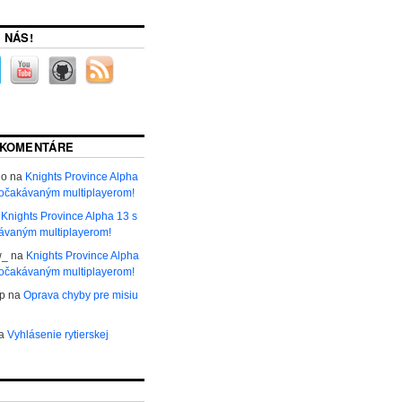
 NÁS!
 KOMENTÁRE
ho
na
Knights Province Alpha
 očakávaným multiplayerom!
a
Knights Province Alpha 13 s
ávaným multiplayerom!
w_
na
Knights Province Alpha
 očakávaným multiplayerom!
р
na
Oprava chyby pre misiu
a
Vyhlásenie rytierskej