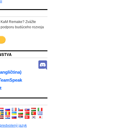
ií
ať KaM Remake? Zvážte
 podporu budúceho rozvoja
NSTVA
angličtina)
 TeamSpeak
t
 predvolený jazyk