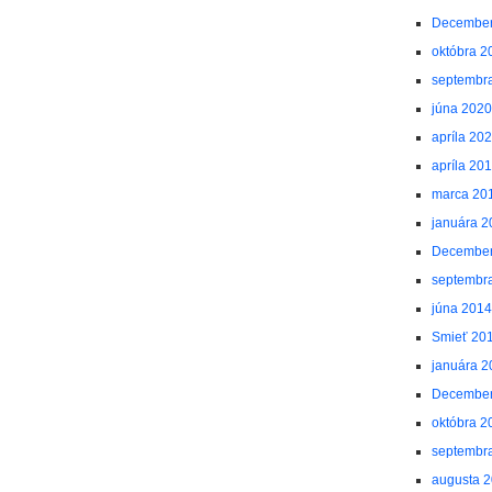
December
októbra 2
septembr
júna 2020
apríla 20
apríla 20
marca 20
januára 2
December
septembr
júna 2014
Smieť 20
januára 2
December
októbra 2
septembr
augusta 