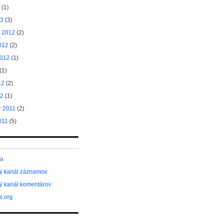
(1)
13
(3)
 2012
(2)
012
(2)
2012
(1)
(1)
12
(2)
12
(1)
 2011
(2)
011
(5)
sa
ý kanál záznamov
ý kanál komentárov
s.org