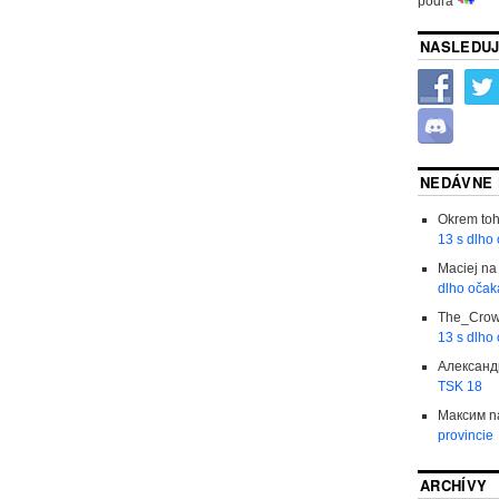
podľa
NASLEDUJ
NEDÁVNE
Okrem to
13 s dlho
Maciej
n
dlho očak
The_Cro
13 s dlho
Александ
TSK 18
Максим
n
provincie
ARCHÍVY