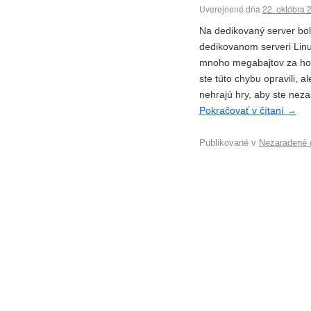
Uverejnené dňa
22. októbra 
Na dedikovaný server bol
dedikovanom serveri Linu
mnoho megabajtov za hodi
ste túto chybu opravili, a
nehrajú hry, aby ste nezas
Pokračovať v čítaní
→
Publikované v
Nezaradené 