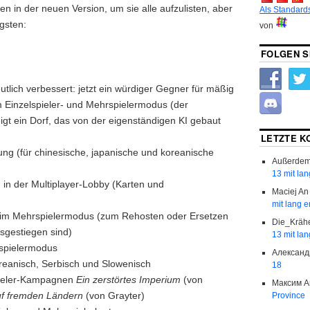
en in der neuen Version, um sie alle aufzulisten, aber
Als Standard
igsten:
von
FOLGEN S
utlich verbessert: jetzt ein würdiger Gegner für mäßig
m Einzelspieler- und Mehrspielermodus (der
gt ein Dorf, das von der eigenständigen KI gebaut
LETZTE 
ng (für chinesische, japanische und koreanische
Außerde
13 mit lan
in der Multiplayer-Lobby (Karten und
Maciej
A
mit lang e
 im Mehrspielermodus (zum Rehosten oder Ersetzen
Die_Kräh
usgestiegen sind)
13 mit lan
spielermodus
Александ
eanisch, Serbisch und Slowenisch
18
pieler-Kampagnen
Ein zerstörtes Imperium
(von
Максим
A
f fremden Ländern
(von Grayter)
Province