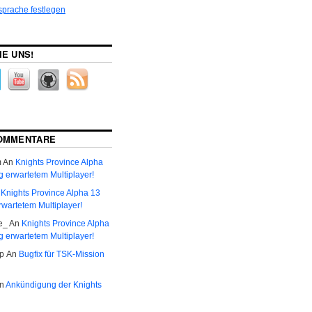
sprache festlegen
IE UNS!
KOMMENTARE
m
An
Knights Province Alpha
g erwartetem Multiplayer!
n
Knights Province Alpha 13
rwartetem Multiplayer!
e_
An
Knights Province Alpha
g erwartetem Multiplayer!
р
An
Bugfix für TSK-Mission
n
Ankündigung der Knights