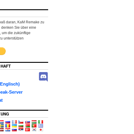
paß daran, KaM Remake zu
e denken Sie über eine
 um die zukünftige
zu unterstützen
CHAFT
Englisch)
eak-Server
at
ZUNG