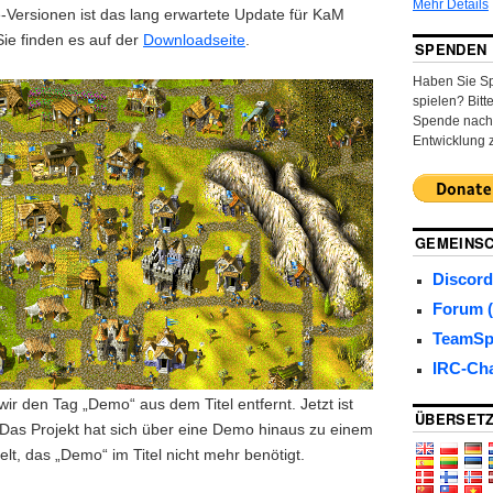
Mehr Details
Versionen ist das lang erwartete Update für KaM
Sie finden es auf der
Downloadseite
.
SPENDEN
Haben Sie S
spielen? Bitt
Spende nach,
Entwicklung 
GEMEINS
Discord
Forum (
TeamSp
IRC-Ch
ir den Tag „Demo“ aus dem Titel entfernt. Jetzt ist
ÜBERSET
 Das Projekt hat sich über eine Demo hinaus zu einem
elt, das „Demo“ im Titel nicht mehr benötigt.