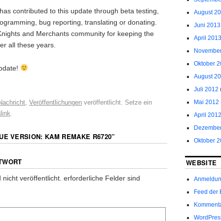
s contributed to this update through beta testing,
August 2
ogramming, bug reporting, translating or donating.
Juni 2013
 Knights and Merchants community for keeping the
April 201
er all these years.
November
Oktober 
pdate!
August 2
Juli 2012
Nachricht
,
Veröffentlichungen
veröffentlicht. Setze ein
Mai 2012
link
.
April 201
Dezember
UE VERSION: KAM REMAKE R6720
”
Oktober 2
NTWORT
WEBSITE
nicht veröffentlicht.
erforderliche Felder sind
Anmeldu
Feed der 
Kommenta
WordPres