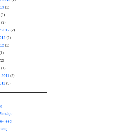
013
(1)
(1)
3
(3)
 2012
(2)
2012
(2)
012
(1)
(1)
(2)
2
(1)
 2011
(2)
011
(5)
ng
Einträge
r-Feed
s.org