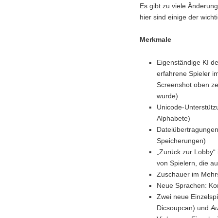
Es gibt zu viele Änderung
hier sind einige der wicht
Merkmale
Eigenständige KI de
erfahrene Spieler i
Screenshot oben zei
wurde)
Unicode-Unterstützu
Alphabete)
Dateiübertragungen 
Speicherungen)
„Zurück zur Lobby“
von Spielern, die a
Zuschauer im Mehr
Neue Sprachen: Kor
Zwei neue Einzels
Dicsoupcan) und
Au