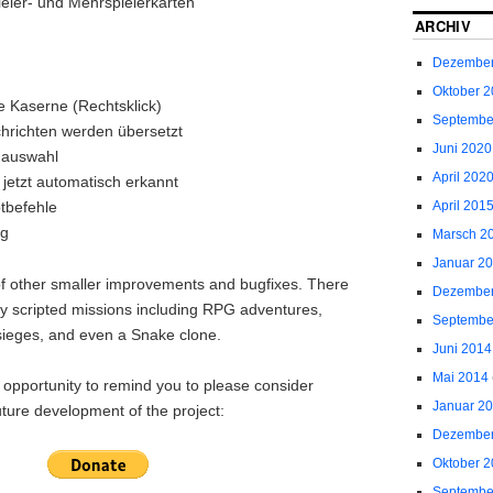
ieler- und Mehrspielerkarten
ARCHIV
Dezember
Oktober 
e Kaserne (Rechtsklick)
Septembe
richten werden übersetzt
Juni 2020
nauswahl
April 202
jetzt automatisch erkannt
April 201
tbefehle
ng
Marsch 2
Januar 2
of other smaller improvements and bugfixes. There
Dezember
y scripted missions including RPG adventures,
Septembe
 sieges, and even a Snake clone.
Juni 2014
Mai 2014
s opportunity to remind you to please consider
Januar 2
uture development of the project:
Dezember
Oktober 
Septembe