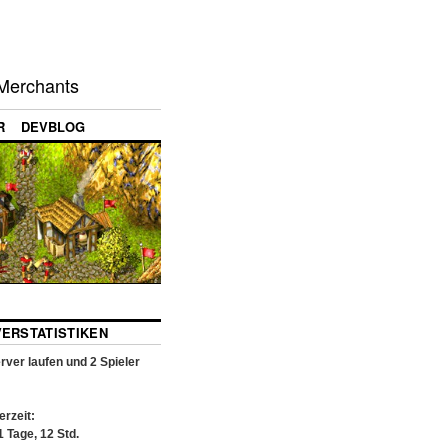
d Merchants
R
DEVBLOG
VERSTATISTIKEN
rver laufen und
2
Spieler
rzeit:
1
Tage,
12
Std.