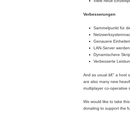
Viele neue Einzelsp
Verbesserungen
Sammelpunkt für di
Netzwerksystemnach
Genauere Einheite
LAN-Server werden 
Dynamischere Skrip
Verbesserte Leistu
And as usual â€“ a host 
are also many new heavil
multiplayer co-operative
We would like to take thi
donating to support the f