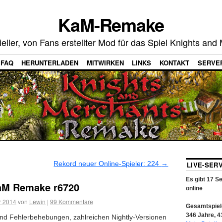
KaM-Remake
zieller, von Fans erstellter Mod für das Spiel Knights an
FAQ
HERUNTERLADEN
MITWIRKEN
LINKS
KONTAKT
SERVE
Rekord neuer Online-Spieler: 224
→
LIVE-SER
Es gibt
17
Se
aM Remake r6720
online
r 2014
von
Lewin
|
99
Kommentare
Gesamtspiele
346
Jahre,
4
und Fehlerbehebungen, zahlreichen Nightly-Versionen