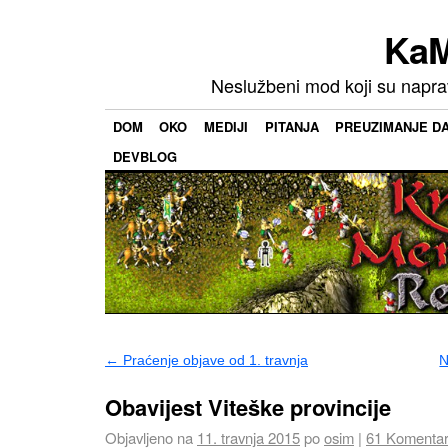
KaM
Neslužbeni mod koji su napravi
DOM
OKO
MEDIJI
PITANJA
PREUZIMANJE D
DEVBLOG
←
Praćenje objave od 1. travnja
N
Obavijest Viteške provincije
Objavljeno na
11. travnja 2015
po
osim
|
61
Komentar