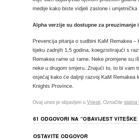
medije kako biste vidjeli zaslone i umjetnička 
Alpha verzije su dostupne za preuzimanje i
Prevencija pitanja o sudbini KaM Remakea – K
tijeku zadnjih 1,5 godina, koegzistirajući s r
Remakea rame uz rame. Neke promjene su iš
neke u drugom smjeru. Znajući to, to bi vam t
osjećaj kako će daljnji razvoj KaM Remakea ko
Knights Province.
Ovaj unos je objavljen u
Vijesti
. Označite
stalna
61 ODGOVORI NA “
OBAVIJEST VITEŠKE
OSTAVITE ODGOVOR