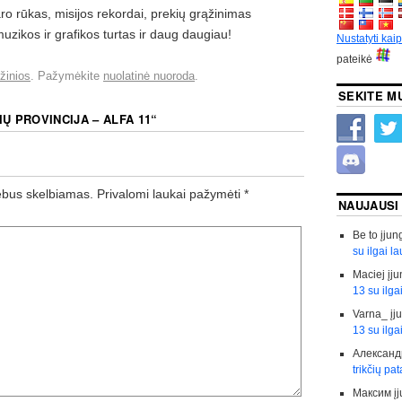
aro rūkas, misijos rekordai, prekių grąžinimas
zikos ir grafikos turtas ir daug daugiau!
Nustatyti kai
pateikė
žinios
. Pažymėkite
nuolatinė nuoroda
.
SEKITE M
IŲ PROVINCIJA – ALFA 11
“
ebus skelbiamas.
Privalomi laukai pažymėti
*
NAUJAUSI
Be to
įjun
su ilgai l
Maciej
įju
13 su ilga
Varna_
įj
13 su ilga
Александ
trikčių pa
Максим
į