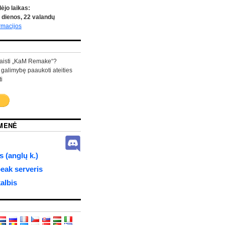
ėjo laikas:
dienos,
22
valandų
rmacijos
aisti „KaM Remake“?
 galimybę paaukoti ateities
i
MENĖ
 (anglų k.)
ak serveris
albis