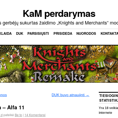
KaM perdarymas
s gerbėjų sukurtas žaidimo „Knights and Merchants“ mo
KLAIDA
DUK
PARSISIŲSTI
PRISIDEDA
NUORODOS
KONTAKT
enos
DUK buvo atnaujinti
→
TIESIOGI
STATISTIK
a – Alfa 11
Yra
18
veikia
internete
 d
pateikė
Be to
|
14
Komentarai