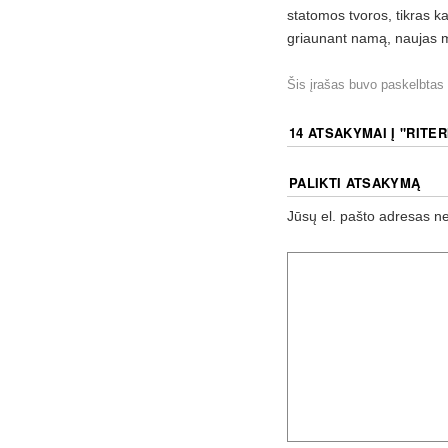
statomos tvoros, tikras k
griaunant namą, naujas mu
Šis įrašas buvo paskelbtas
14 ATSAKYMAI Į "
RITER
PALIKTI ATSAKYMĄ
Jūsų el. pašto adresas n