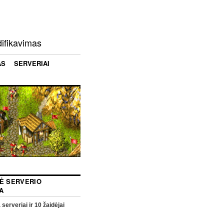
difikavimas
AS
SERVERIAI
NĖ SERVERIO
A
 serveriai ir
10
žaidėjai