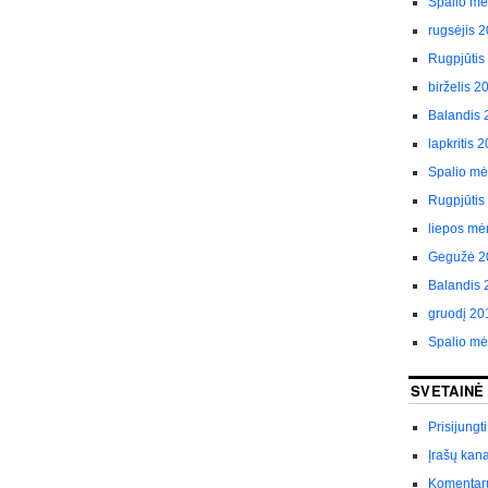
Spalio m
rugsėjis 
Rugpjūtis
birželis 2
Balandis 
lapkritis 
Spalio m
Rugpjūtis
liepos mė
Gegužė 2
Balandis 
gruodį 20
Spalio m
SVETAINĖ
Prisijungti
Įrašų kan
Komentar