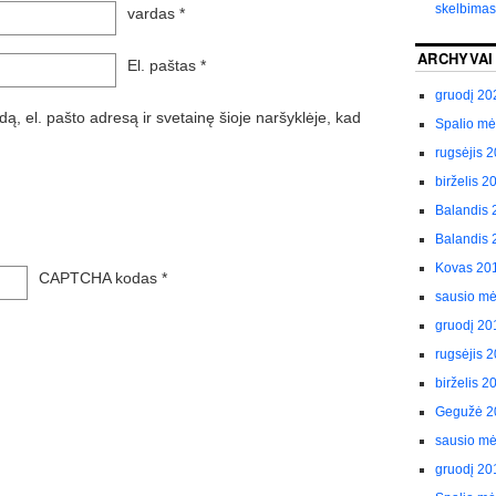
skelbimas
vardas
*
ARCHYVAI
El. paštas
*
gruodį 20
ą, el. pašto adresą ir svetainę šioje naršyklėje, kad
Spalio m
rugsėjis 
birželis 2
Balandis 
Balandis 
Kovas 20
CAPTCHA kodas
*
sausio m
gruodį 20
rugsėjis 
birželis 2
Gegužė 2
sausio m
gruodį 20