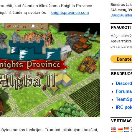
Bendras žaid
anešti, kad šiandien išleidžiama Knights Province
346
metų,
39
siųsti iš žaidimų svetainės –
knightsprovince.com
Daugiau info
PAAUKOTI
Mėgaukitės ž
Apsvarstykite
plėtrai paremt
BENDRUO
Discord
Forumas
TeamSpe
IRC pok
VERTIMAS
ašytos naujos funkcijos. Trumpai: pilotuojami bokštai,