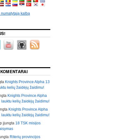
p numatytąją kalbą
US!
 KOMENTARAI
gta
Knights Province Alpha 13
auktu kelių žaidėjų žaidimu!
ngta
Knights Province Alpha
i lauktu kelių žaidėjų žaidimu!
ungta
Knights Province Alpha
i lauktu kelių žaidėjų žaidimu!
р
įjungta
18 TSK misijos
taisymas
jungta
Riterių provincijos