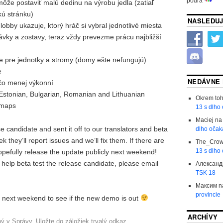
podľa
môže postaviť malú dedinu na výrobu jedla (zatiaľ
kú stránku)
NASLEDUJ
obby ukazuje, ktorý hráč si vybral jednotlivé miesta
dávky a zostavy, teraz vždy prevezme prácu najbližší
ne pre jednotky a stromy (domy ešte nefungujú)
e
NEDÁVNE
ečo menej výkonní
 Estonian, Bulgarian, Romanian and Lithuanian
Okrem to
 maps
13 s dlho
Maciej
n
e candidate and sent it off to our translators and beta
dlho očak
k they’ll report issues and we’ll fix them. If there are
The_Cro
13 s dlho
opefully release the update publicly next weekend!
o help beta test the release candidate, please email
Александ
TSK 18
Максим
n
provincie
next weekend to see if the new demo is out
ARCHÍVY
ný v
Správy
. Uložte do záložiek
trvalý odkaz
.