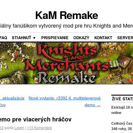
KaM Remake
ciálny fanúšikom vytvorený mod pre hru Knights and Mer
FAQ
STIAHNUŤ ▼
PRISPIEVANIE
ODKAZY
KONTAKT
SERVE
 aktualizácia
Nové vydanie: r3392 4. multiplayerové
ŽIVÉ ŠTA
čov
demo
→
Existujú
18
s
online
emo pre viacerých hráčov
Celkový čas
012
podľa
Lewin
|
113
Komentáre
346
roky,
38