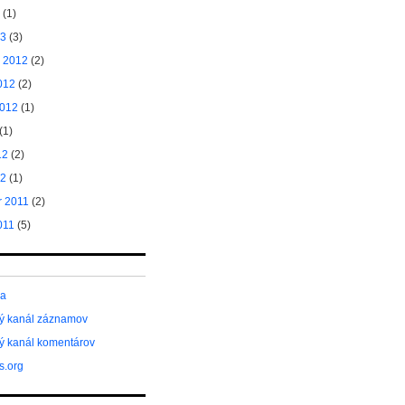
(1)
13
(3)
 2012
(2)
012
(2)
2012
(1)
(1)
12
(2)
12
(1)
 2011
(2)
011
(5)
sa
ý kanál záznamov
ý kanál komentárov
s.org