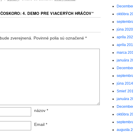
December
 ČOSKORO: 4. DEMO PRE VIACERÝCH HRÁČOV
“
októbra 2
septembr
júna 2020
apríla 20
bude zverejnená.
Povinné polia sú označené
*
apríla 20
marca 20
januára 2
December
septembr
júna 2014
Smieť 20
januára 2
December
názov
*
októbra 2
septembr
Email
*
augusta 