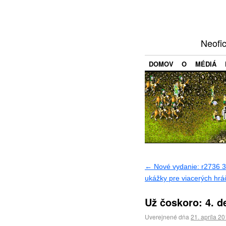
Neofi
DOMOV
O
MÉDIÁ
←
Nové vydanie: r2736 3.
ukážky pre viacerých hrá
Už čoskoro: 4. d
Uverejnené dňa
21. apríla 2