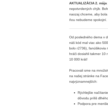
AKTUALIZÁCIA 2. mája
nepotvrdených chýb. Bohu
naozaj chceme, aby bola t
ňou nebudeme spokojní. Z
Od posledného dema v dec
náš kód mal viac ako 50
bolo r2736), fanúšikovia
hráči dosiahli takmer 10 
10 000 krát!
Pracovali sme na množstve
na našej stránke na Faceb
najvýznamnejších:
Rýchlejšie načítan
dôvodu príliš dlhého
Podpora pre menšie