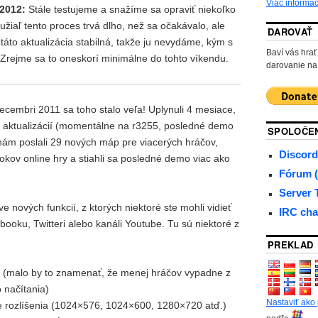
Viac informác
 2012:
Stále testujeme a snažíme sa opraviť niekoľko
žiaľ tento proces trvá dlho, než sa očakávalo, ale
DAROVAŤ
áto aktualizácia stabilná, takže ju nevydáme, kým s
Baví vás hr
rejme sa to oneskorí minimálne do tohto víkendu.
darovanie na
embri 2011 sa toho stalo veľa! Uplynuli 4 mesiace,
0 aktualizácií (momentálne na r3255, posledné demo
SPOLOČE
 nám poslali 29 nových máp pre viacerých hráčov,
Discord
rokov online hry a stiahli sa posledné demo viac ako
Fórum (
Server
 nových funkcií, z ktorých niektoré ste mohli vidieť
IRC cha
ooku, Twitteri alebo kanáli Youtube. Tu sú niektoré z
PREKLAD
ie (malo by to znamenať, že menej hráčov vypadne z
 načítania)
Nastaviť ako
 rozlíšenia (1024×576, 1024×600, 1280×720 atď.)