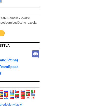
ií
ať KaM Remake? Zvážte
 podporu budúceho rozvoja
NSTVA
angličtina)
 TeamSpeak
t
 predvolený jazyk