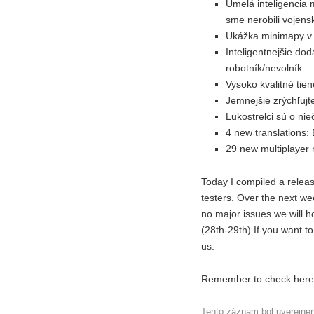
Umelá inteligencia 
sme nerobili vojens
Ukážka minimapy v l
Inteligentnejšie do
robotník/nevolník
Vysoko kvalitné tie
Jemnejšie zrýchľujt
Lukostrelci sú o ni
4 new translations:
29 new multiplayer
Today I compiled a releas
testers. Over the next wee
no major issues we will h
(28th-29th) If you want t
us.
Remember to check here 
Tento záznam bol uverejne