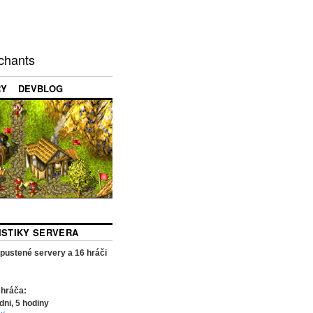
chants
RY
DEVBLOG
TISTIKY SERVERA
pustené servery a
16
hráči
 hráča:
dni,
5
hodiny