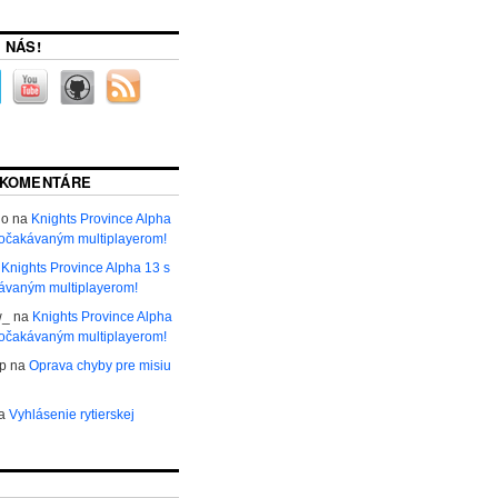
 NÁS!
 KOMENTÁRE
ho
na
Knights Province Alpha
 očakávaným multiplayerom!
a
Knights Province Alpha 13 s
ávaným multiplayerom!
w_
na
Knights Province Alpha
 očakávaným multiplayerom!
р
na
Oprava chyby pre misiu
a
Vyhlásenie rytierskej