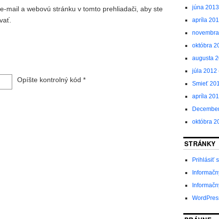
júna 2013
e-mail a webovú stránku v tomto prehliadači, aby ste
vať.
apríla 20
novembra
októbra 2
augusta 
júla 2012
Opíšte kontrolný kód
*
Smieť 20
apríla 20
December
októbra 2
STRÁNKY
Prihlásiť 
Informačn
Informačn
WordPres