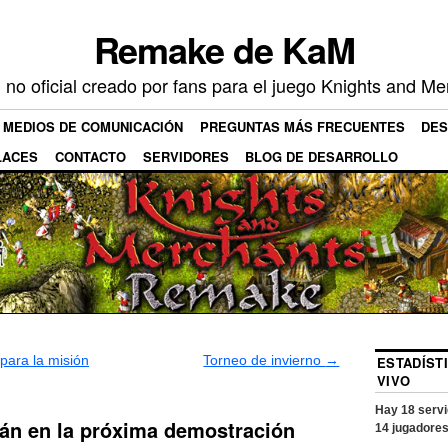
Remake de KaM
no oficial creado por fans para el juego Knights and Me
MEDIOS DE COMUNICACIÓN
PREGUNTAS MÁS FRECUENTES
DE
LACES
CONTACTO
SERVIDORES
BLOG DE DESARROLLO
para la misión
Torneo de invierno
→
ESTADÍST
VIVO
Hay
18
servi
án en la próxima demostración
14
jugadores