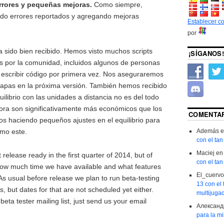
rrores y pequeñas mejoras.
Como siempre,
do errores reportados y agregando mejoras
Establecer c
por
a sido bien recibido. Hemos visto muchos scripts
¡SÍGANOS!
s por la comunidad, incluidos algunos de personas
escribir código por primera vez. Nos aseguraremos
mapas en la próxima versión. También hemos recibido
ilibrio con las unidades a distancia no es del todo
hora son significativamente más económicos que los
COMENTAR
os haciendo pequeños ajustes en el equilibrio para
omo este.
Además
e
con el ta
Maciej
e
release ready in the first quarter of 2014, but of
con el ta
ow much time we have available and what features
El_cuerv
s usual before release we plan to run beta-testing
13 con el
 but dates for that are not scheduled yet either.
multijugad
 beta tester mailing list, just send us your email
Александ
para la m