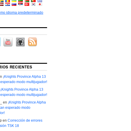
omo idioma predeterminado
IOS RECIENTES
n
¡Knights Province Alpha 13
n esperado modo multijugador!
n
¡Knights Province Alpha 13
n esperado modo multijugador!
o_
en
¡Knights Province Alpha
 tan esperado modo
or!
р
en
Corrección de errores
isión TSK 18