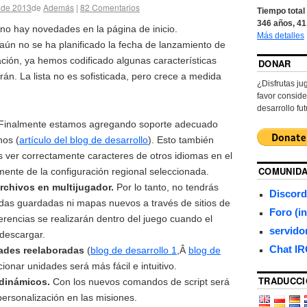
 de 2013
de
Además
|
82
Comentarios
Tiempo total 
346
años,
41
o hay novedades en la página de inicio.
Más detalles
 aún no se ha planificado la fecha de lanzamiento de
ción, ya hemos codificado algunas características
DONAR
irán. La lista no es sofisticada, pero crece a medida
¿Disfrutas 
favor conside
desarrollo fut
Finalmente estamos agregando soporte adecuado
nos (
artículo del blog de desarrollo
). Esto también
s ver correctamente caracteres de otros idiomas en el
COMUNID
ente de la configuración regional seleccionada.
rchivos en multijugador.
Por lo tanto, no tendrás
Discord
das guardadas ni mapas nuevos a través de sitios de
Foro (in
ferencias se realizarán dentro del juego cuando el
servid
 descargar.
Chat I
ades reelaboradas
(
blog de desarrollo 1
,Â
blog de
cionar unidades será más fácil e intuitivo.
TRADUCCI
dinámicos.
Con los nuevos comandos de script será
ersonalización en las misiones.