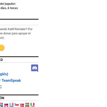
del jugador:
días,
6
horas
jugando KaM Remake? Por
re donar para apoyar el
uro.
AD
glés)
or TeamSpeak
RC
ÓN