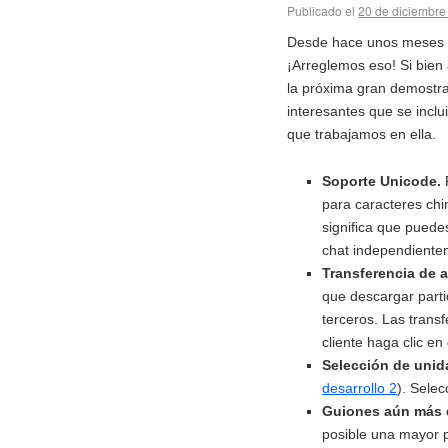
Publicado el
20 de diciembre
Desde hace unos meses n
¡Arreglemos eso! Si bien
la próxima gran demostra
interesantes que se inclu
que trabajamos en ella.
Soporte Unicode.
para caracteres chi
significa que puede
chat independientem
Transferencia de a
que descargar parti
terceros. Las trans
cliente haga clic en
Selección de unid
desarrollo 2
). Selec
Guiones aún más 
posible una mayor p