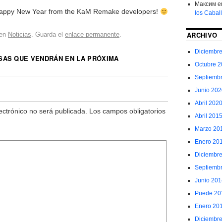
Максим
e
Happy New Year from the KaM Remake developers!
los Cabal
ARCHIVO
 en
Noticias
. Guarda el
enlace permanente
.
Diciembr
SAS QUE VENDRÁN EN LA PRÓXIMA
Octubre 
Septiemb
Junio 202
Abril 202
ectrónico no será publicada.
Los campos obligatorios
Abril 201
Marzo 20
Enero 20
Diciembr
Septiemb
Junio 201
Puede 20
Enero 20
Diciembr