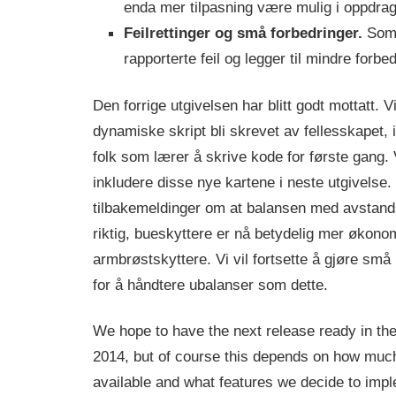
enda mer tilpasning være mulig i oppdrag
Feilrettinger og små forbedringer.
Som a
rapporterte feil og legger til mindre forbed
Den forrige utgivelsen har blitt godt mottatt. 
dynamiske skript bli skrevet av fellesskapet, 
folk som lærer å skrive kode for første gang. V
inkludere disse nye kartene i neste utgivelse. 
tilbakemeldinger om at balansen med avstands
riktig, bueskyttere er nå betydelig mer økon
armbrøstskyttere. Vi vil fortsette å gjøre små
for å håndtere ubalanser som dette.
We hope to have the next release ready in the 
2014, but of course this depends on how muc
available and what features we decide to imp