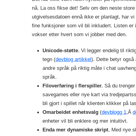
nå. La oss fikse det! Selv om den neste stor
utgivelsesdatoen ennå ikke er planlagt, har vi
fine funksjoner som vil bli inkludert. Listen e
vokser etter hvert som vi jobber med den.
Unicode-støtte.
Vi legger endelig til rikt
tegn (
devblog artikkel
). Dette betyr også 
andre språk på riktig måte i chat uavhengi
språk.
Filoverføring i flerspiller.
Så du trenger 
savegames eller nye kart via tredjepartss
bli gjort i spillet når klienten klikker på la
Omarbeidet enhetsvalg
(
devblogg 1
,Â
d
enheter vil bli enklere og mer intuitivt.
Enda mer dynamiske skript.
Med nye sk