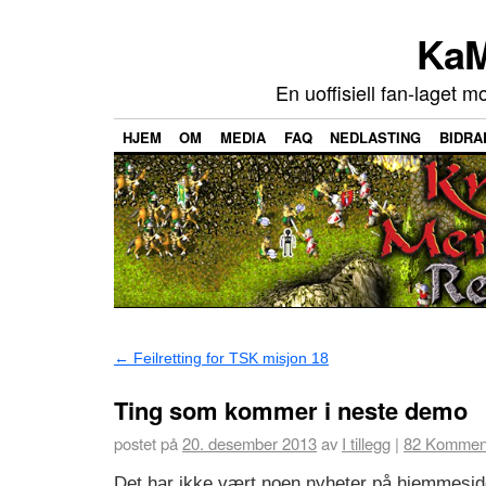
KaM
En uoffisiell fan-laget m
HJEM
OM
MEDIA
FAQ
NEDLASTING
BIDRA
←
Feilretting for TSK misjon 18
Ting som kommer i neste demo
postet på
20. desember 2013
av
I tillegg
|
82
Komment
Det har ikke vært noen nyheter på hjemmesi