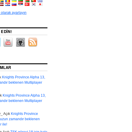
l olarak ayarlayın
 EDIN!
UMLAR
k
Knights Province Alpha 13,
ndır beklenen Multiplayer
ık
Knights Province Alpha 13,
ndır beklenen Multiplayer
w_
Açık
Knights Province
 uzun zamandır beklenen
 ile!
р
Açık
TSK görevi 18 için hata