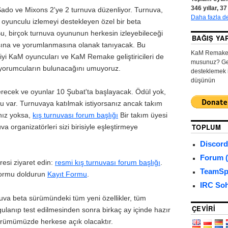
346
yıllar,
37
ado ve Mixons 2'ye 2 turnuva düzenliyor. Turnuva,
Daha fazla d
oyunculu izlemeyi destekleyen özel bir beta
 birçok turnuva oyununun herkesin izleyebileceği
BAĞIŞ YA
sına ve yorumlanmasına olanak tanıyacak. Bu
KaM Remake o
 iyi KaM oyuncuları ve KaM Remake geliştiricileri de
musunuz? Gel
 yorumcuların bulunacağını umuyoruz.
desteklemek i
düşünün
erecek ve oyunlar 10 Şubat'ta başlayacak. Ödül yok,
var. Turnuvaya katılmak istiyorsanız ancak takım
nız yoksa,
kış turnuvası forum başlığı
Bir takım üyesi
TOPLUM
 organizatörleri sizi birisiyle eşleştirmeye
Discord
Forum (
dresi ziyaret edin:
resmi kış turnuvası forum başlığı
.
TeamSp
formu doldurun
Kayıt Formu
.
IRC Soh
va beta sürümündeki tüm yeni özellikler, tüm
ÇEVIRI
ygulanıp test edilmesinden sonra birkaç ay içinde hazır
sürümümüzde herkese açık olacaktır.