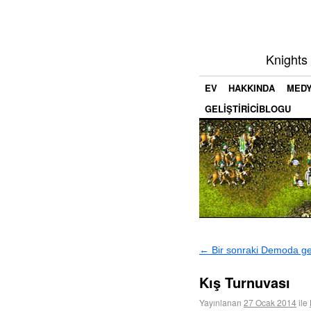
Knights
EV
HAKKINDA
MED
GELIŞTIRICIBLOGU
←
Bir sonraki Demoda ge
Kış Turnuvası
Yayınlanan
27 Ocak 2014
ile