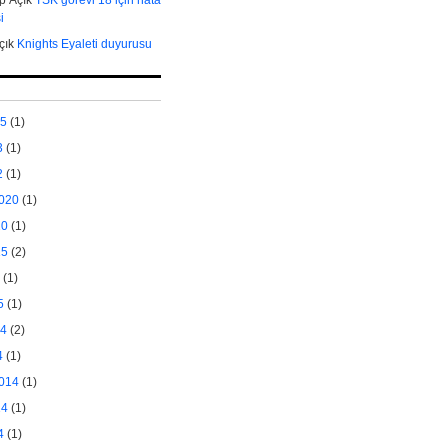
i
çık
Knights Eyaleti duyurusu
25
(1)
3
(1)
2
(1)
2020
(1)
20
(1)
15
(2)
(1)
5
(1)
14
(2)
4
(1)
2014
(1)
14
(1)
4
(1)