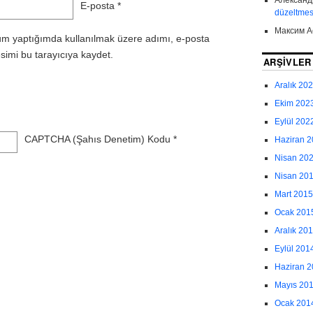
E-posta
*
düzeltmes
Максим
A
um yaptığımda kullanılmak üzere adımı, e-posta
simi bu tarayıcıya kaydet.
ARŞIVLER
Aralık 20
Ekim 202
Eylül 202
CAPTCHA (Şahıs Denetim) Kodu
*
Haziran 
Nisan 20
Nisan 20
Mart 2015
Ocak 201
Aralık 20
Eylül 201
Haziran 
Mayıs 20
Ocak 201