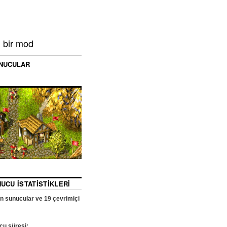
 bir mod
NUCULAR
UCU İSTATISTIKLERI
an sunucular ve
19
çevrimiçi
cu süresi: