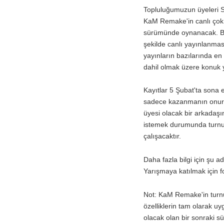
Topluluğumuzun üyeleri S
KaM Remake'in canlı çok 
sürümünde oynanacak. Bu,
şekilde canlı yayınlanma
yayınların bazılarında en
dahil olmak üzere konuk
Kayıtlar 5 Şubat'ta sona 
sadece kazanmanın onuru 
üyesi olacak bir arkadaşı
istemek durumunda turnuva
çalışacaktır.
Daha fazla bilgi için şu a
Yarışmaya katılmak için 
Not: KaM Remake'in turnu
özelliklerin tam olarak u
olacak olan bir sonraki 