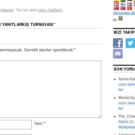
Haberler
. Yer imi ekle
kalıcı bağlantı
.
Varsayılan di
ile
N YANITLAR
KIŞ TURNUVASI
”
BIZI TAKIP
lanmayacak.
Gerekli alanlar işaretlendi
*
SON YOR
Ayrıca
Açı
uzun zama
ile!
Maciej
Aç
uzun zama
ile!
The_Cro
Alpha 13,
İsim
*
Multiplayer
Александ