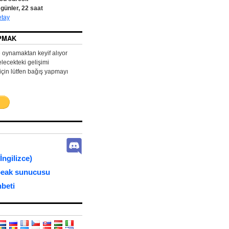
günler,
22
saat
etay
PMAK
ynamaktan keyif alıyor
ecekteki gelişimi
çin lütfen bağış yapmayı
İngilizce)
eak sunucusu
beti