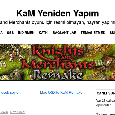
KaM Yeniden Yapım
 and Merchants oyunu için resmi olmayan, hayran yapımı
YA
SSS
İNDIRMEK
KATKI
BAĞLANTILAR
TEMAS ETMEK
SU
lecek şeyler
Mac OSX'te KaM Remake
→
CANLI SUN
Var
17
çalış
oyuncular
Lewin
|
6
Yorumlar
Toplam oyun