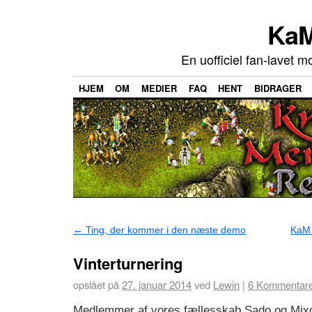
KaM
En uofficiel fan-lavet m
HJEM
OM
MEDIER
FAQ
HENT
BIDRAGER
←
Ting, der kommer i den næste demo
KaM
Vinterturnering
opslået på
27. januar 2014
ved
Lewin
|
6
Kommentare
Medlemmer af vores fællesskab Sado og Mixo