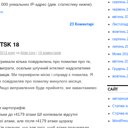
серпень 
 000 унікальних IP-адрес (див. статистику нижче).
червень 
→
квітень 2
23
Коментарі
Листопад
жовтень 
серпень 
 TSK 18
липень 2
2013 року
за
Крім того
|
10 коментарів
Може 20
тримали кілька повідомлень про помилки про те,
квітень 2
виграти, оскільки штучний інтелект надсилатиме
Грудень 
равців.
Ми перевірили місію і справді є помилка. Я
жовтень 
то повідомляв про помилку минулого місяця,
 Якщо виправлення буде прийнято, ми завантажимо
САЙТ
авторизу
Стрічка з
 картографів:
Стрічка к
льки до r4179 атаки ШІ копіювали відсутні
ої атаки, але після r4179 атаки щоразу
WordPres
 Це означає, що для того, щоб атаки працювали