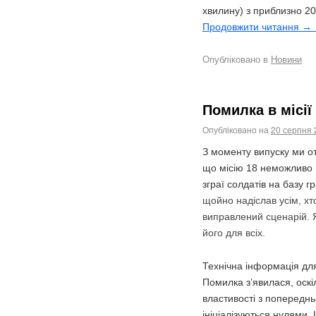
хвилину) з приблизно 20
Продовжити читання →
Опубліковано в
Новини
Помилка в місії
Опубліковано на
20 серпня 
З моменту випуску ми о
що місію 18 неможливо 
зграї солдатів на базу г
щойно надіслав усім, х
виправлений сценарій.
його для всіх.
Технічна інформація для
Помилка з’явилася, оскі
властивості з попереднь
ініціалізуються нулями.