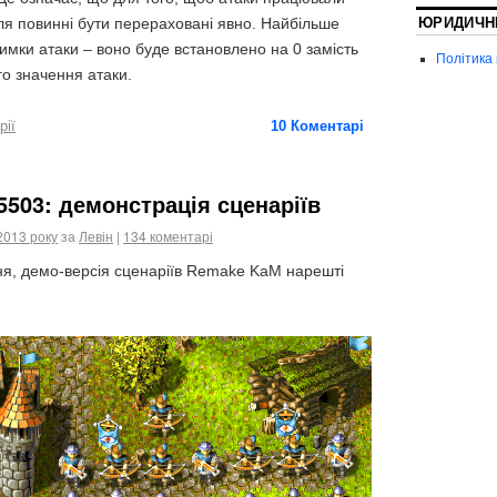
ЮРИДИЧН
ля повинні бути перераховані явно. Найбільше
имки атаки – воно буде встановлено на 0 замість
Політика
о значення атаки.
рії
10
Коментарі
5503: демонстрація сценаріїв
2013 року
за
Левін
|
134 коментарі
ня, демо-версія сценаріїв Remake KaM нарешті