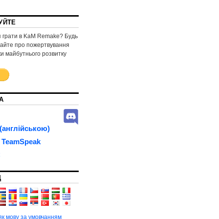
УЙТЕ
 грати в KaM Remake? Будь
майте про пожертвування
ки майбутнього розвитку
А
(англійською)
 TeamSpeak
C
Д
як мову за умовчанням