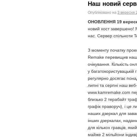
Наш новий серв
Опубліковано на
3 вересня 
ОНОВЛЕННЯ 19 вересн
новий хост завершено! 
нас. Сервер спільноти
З моменту початку прое
Remake перевищив наш
очікування. Кількість он
у багатокористувацькій г
регулярно досягає пона
липні та серпні наш веб
www.kamremake.com пе
близько 2 терабайт траф
графік праворуч), і це л
наших дзеркал для зава
інших дзеркалах, надан
для кількох гравців, яки
майже 2 мільйони індиві