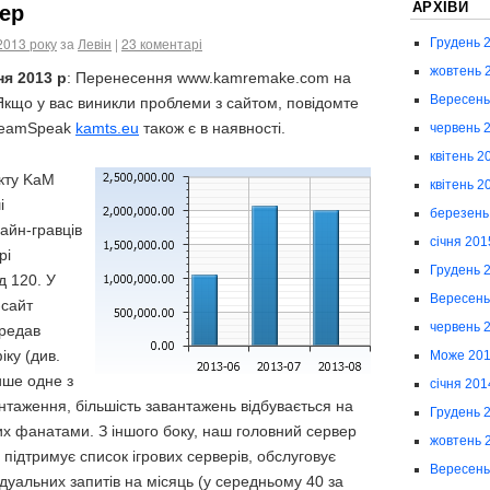
АРХІВИ
ер
2013 року
за
Левін
|
23 коментарі
Грудень 
жовтень 
я 2013 р
: Перенесення www.kamremake.com на
Вересень
Якщо у вас виникли проблеми з сайтом, повідомте
 TeamSpeak
kamts.eu
також є в наявності.
червень 
квітень 2
кту KaM
квітень 2
і
березень
лайн-гравців
січня 201
рі
Грудень 
д 120. У
Вересень
-сайт
червень 
редав
іку (див.
Може 20
ише одне з
січня 201
нтаження, більшість завантажень відбувається на
Грудень 
их фанатами. З іншого боку, наш головний сервер
жовтень 
й підтримує список ігрових серверів, обслуговує
Вересень
дуальних запитів на місяць (у середньому 40 за