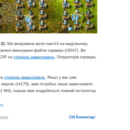
3):
Ми виправили витік пам’яті на виділеному
овлені виконувані файли сервера (r5047). Ви
 ZIP на
сторінка завантажень
. Операторів сервера,
на
сторінка завантажень
. Якщо у вас уже
версію (r4179), вам потрібно лише завантажити
42 Мб), інакше вам знадобиться повний інсталятор
→
елізи
134
Коментарі