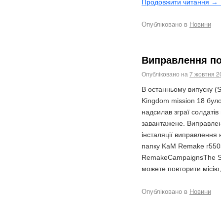
Продовжити читання →
Опубліковано в
Новини
Виправлення по
Опубліковано на
7 жовтня 2
В останньому випуску (S
Kingdom mission 18 було
надсилав зграї солдатів
завантажене. Виправлен
інсталяції виправлення 
папку KaM Remake r5503
RemakeCampaignsThe Sh
можете повторити місію
Опубліковано в
Новини