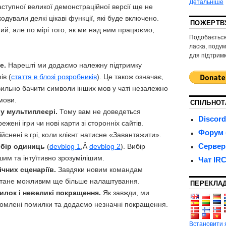
Детальніше
аступної великої демонстраційної версії ще не
дували деякі цікаві функції, які буде включено.
ПОЖЕРТВ
й, але по мірі того, як ми над ним працюємо,
Подобається
ласка, поду
для підтрим
e.
Нарешті ми додаємо належну підтримку
ів (
стаття в блозі розробників
). Це також означає,
ильно бачити символи інших мов у чаті незалежно
мови.
СПІЛЬНОТ
у мультиплеєрі.
Тому вам не доведеться
Discord
жені ігри чи нові карти зі сторонніх сайтів.
Форум 
ійснені в грі, коли клієнт натисне «Завантажити».
Сервер
бір одиниць
(
devblog 1
,Â
devblog 2
). Вибір
им та інтуїтивно зрозумілішим.
Чат IR
чних сценаріїв.
Завдяки новим командам
х стане можливим ще більше налаштування.
ПЕРЕКЛА
лок і невеликі покращення.
Як завжди, ми
омлені помилки та додаємо незначні покращення.
Встановити 