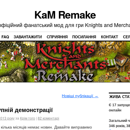
KaM Remake
фіційний фанатський мод для гри Knights and Merch
FAQ
ЗАВАНТАЖИТИ
СПРИЯННЯ
ПОСИЛАННЯ
КОНТАКТ
СЕ
Новіші публікації
→
ЖИВА СТА
Є
17
запуще
пній демонстрації
онлайн
2013 року
за
Крім того
|
82 коментарі
Загальний ч
346
років,
3
е кілька місяців немає новин. Давайте виправимо