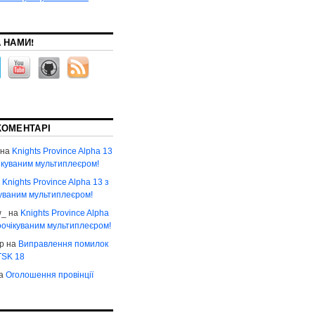
А НАМИ!
КОМЕНТАРІ
на
Knights Province Alpha 13
чікуваним мультиплеєром!
а
Knights Province Alpha 13 з
куваним мультиплеєром!
w_
на
Knights Province Alpha
оочікуваним мультиплеєром!
р
на
Виправлення помилок
 TSK 18
а
Оголошення провінції