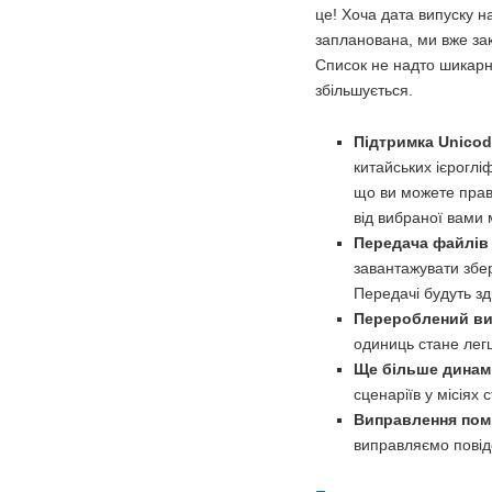
це! Хоча дата випуску н
запланована, ми вже зако
Список не надто шикарни
збільшується.
Підтримка Unicod
китайських ієрогліф
що ви можете прав
від вибраної вами 
Передача файлів 
завантажувати збере
Передачі будуть зд
Перероблений ви
одиниць стане легш
Ще більше динамі
сценаріїв у місія
Виправлення поми
виправляємо повід