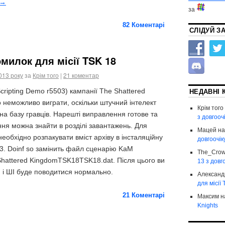
→
за
82
Коментарі
СЛІДУЙ З
милок для місії TSK 18
013 року
за
Крім того
|
21 коментар
НЕДАВНІ 
cripting Demo r5503) кампанії The Shattered
 неможливо виграти, оскільки штучний інтелект
Крім того
 на базу гравців. Нарешті виправлення готове та
з довгоо
ня можна знайти в розділі завантажень. Для
Мацей
н
необхідно розпакувати вміст архіву в інсталяційну
довгоочі
. Doinf so замінить файл сценарію KaM
The_Cro
attered KingdomTSK18TSK18.dat. Після цього ви
13 з довг
, і ШІ буде поводитися нормально.
Александ
для місії
21
Коментарі
Максим
н
Knights