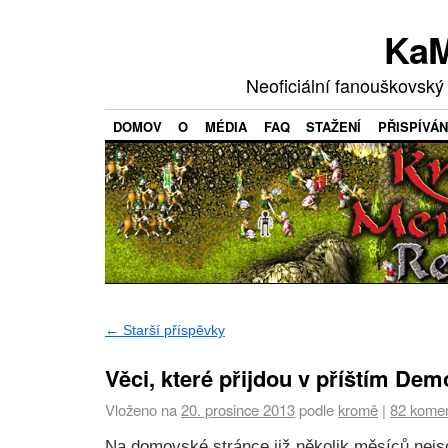
KaM
Neoficiální fanouškovský
DOMOV
O
MÉDIA
FAQ
STAŽENÍ
PŘISPÍVÁN
←
Starší příspěvky
Věci, které přijdou v příštím Dem
Vloženo na
20. prosince 2013
podle
kromě
|
82 kome
Na domovské stránce již několik měsíců nejs