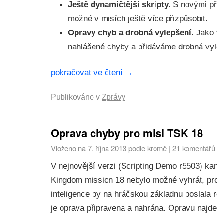
Ještě dynamičtější skripty.
S novými př
možné v misích ještě více přizpůsobit.
Opravy chyb a drobná vylepšení.
Jako 
nahlášené chyby a přidáváme drobná vyl
pokračovat ve čtení
→
Publikováno v
Zprávy
Oprava chyby pro misi TSK 18
Vloženo na
7. října 2013
podle
kromě
|
21 komentářů
V nejnovější verzi (Scripting Demo r5503) k
Kingdom mission 18 nebylo možné vyhrát, pr
inteligence by na hráčskou základnu poslala 
je oprava připravena a nahrána. Opravu najde