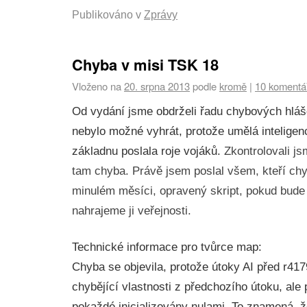
Publikováno v
Zprávy
Chyba v misi TSK 18
Vloženo na
20. srpna 2013
podle
kromě
|
10 komentá
Od vydání jsme obdrželi řadu chybových hláš
nebylo možné vyhrát, protože umělá intelige
základnu poslala roje vojáků.
Zkontrolovali js
tam chyba. Právě jsem poslal všem, kteří chyb
minulém měsíci, opravený skript, pokud bude 
nahrajeme ji veřejnosti.
Technické informace pro tvůrce map:
Chyba se objevila, protože útoky AI před r417
chybějící vlastnosti z předchozího útoku, ale
pokaždé inicializovány nulami. To znamená, 