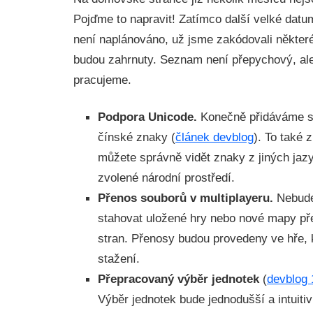
Pojďme to napravit! Zatímco další velké dat
není naplánováno, už jsme zakódovali někter
budou zahrnuty. Seznam není přepychový, ale
pracujeme.
Podpora Unicode.
Konečně přidáváme s
čínské znaky (
článek devblog
). To také 
můžete správně vidět znaky z jiných jaz
zvolené národní prostředí.
Přenos souborů v multiplayeru.
Nebude
stahovat uložené hry nebo nové mapy př
stran. Přenosy budou provedeny ve hře, k
stažení.
Přepracovaný výběr jednotek
(
devblog 
Výběr jednotek bude jednodušší a intuitiv