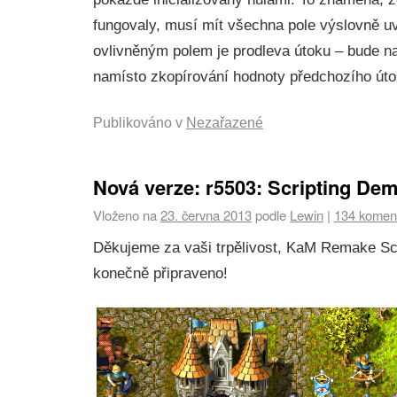
fungovaly, musí mít všechna pole výslovně u
ovlivněným polem je prodleva útoku – bude n
namísto zkopírování hodnoty předchozího úto
Publikováno v
Nezařazené
Nová verze: r5503: Scripting De
Vloženo na
23. června 2013
podle
Lewin
|
134 komen
Děkujeme za vaši trpělivost, KaM Remake Sc
konečně připraveno!