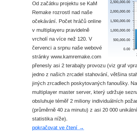
Od začátku projektu se KaM
Remake rozrostl nad naše
očekávání. Počet hráčů online
v multiplayeru pravidelně
vrcholí na více než 120. V
červenci a srpnu naše webové
stránky www.kamremake.com
přenesly asi 2 terabajty provozu (viz graf vpr
jedno z našich zrcadel stahování, většina sta
jiných zrcadlech poskytovaných fanoušky. Na
multiplayer master server, který udržuje sez
obsluhuje téměř 2 miliony individuálních po
(průměrně 40 za minutu) z asi 20 000 unikátní
statistika níže).
pokračovat ve čtení
→