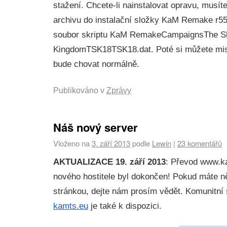
stažení. Chcete-li nainstalovat opravu, musíte
archivu do instalační složky KaM Remake r55
soubor skriptu KaM RemakeCampaignsThe Sh
KingdomTSK18TSK18.dat. Poté si můžete misi
bude chovat normálně.
Publikováno v
Zprávy
Náš nový server
Vloženo na
3. září 2013
podle
Lewin
|
23 komentářů
AKTUALIZACE 19. září 2013
: Převod www.
nového hostitele byl dokončen! Pokud máte n
stránkou, dejte nám prosím vědět. Komunitn
kamts.eu
je také k dispozici.