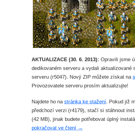
AKTUALIZACE (30. 6. 2013):
Opravili jsme ú
dedikovaném serveru a vydali aktualizované s
serveru (r5047). Nový ZIP můžete získat na
s
Provozovatele serveru prosím aktualizujte!
Najdete ho na
stránka ke stažení
. Pokud již 
předchozí verzi (r4179), stačí si stáhnout inst
(42 MB), jinak budete potřebovat úplný instal
pokračovat ve čtení
→