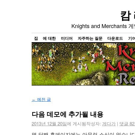
캄
Knights and Mercha
집
에 대한
미디어
자주하는 질문
다운로드
기
←
예전 글
다음 데모에 추가될 내용
2013년 12월 20일
에 게시됨
작성자:
게다가
|
댓글 8
몇 달째 홈페이지에는 아무런 소식이 없습니다