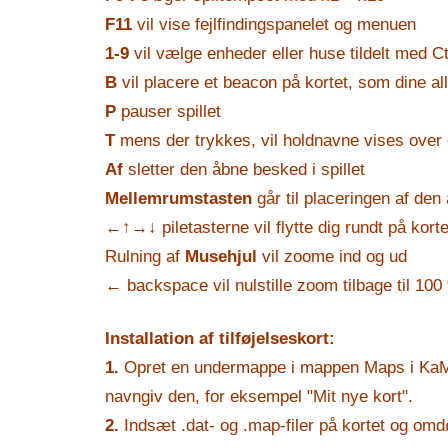
F11
vil vise fejlfindingspanelet og menuen
1-9
vil vælge enheder eller huse tildelt med Ct
B
vil placere et beacon på kortet, som dine al
P
pauser spillet
T
mens der trykkes, vil holdnavne vises over 
Af
sletter den åbne besked i spillet
Mellemrumstasten
går til placeringen af ​​den
←↑→↓
piletasterne vil flytte dig rundt på korte
Rulning af
Musehjul
vil zoome ind og ud
←
backspace vil nulstille zoom tilbage til 100
Installation af tilføjelseskort:
1.
Opret en undermappe i mappen Maps i Ka
navngiv den, for eksempel "Mit nye kort".
2.
Indsæt .dat- og .map-filer på kortet og om