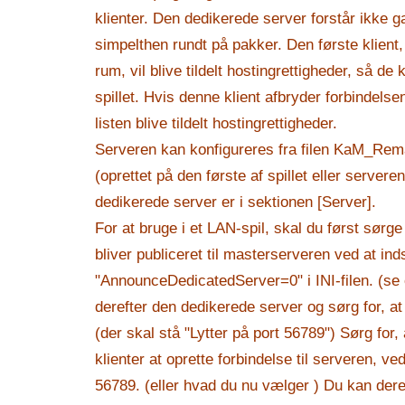
klienter. Den dedikerede server forstår ikke g
simpelthen rundt på pakker. Den første klient, d
rum, vil blive tildelt hostingrettigheder, så de
spillet. Hvis denne klient afbryder forbindelse
listen blive tildelt hostingrettigheder.
Serveren kan konfigureres fra filen KaM_Rema
(oprettet på den første af spillet eller serveren
dedikerede server er i sektionen [Server].
For at bruge i et LAN-spil, skal du først sørge
bliver publiceret til masterserveren ved at inds
"AnnounceDedicatedServer=0" i INI-filen. (se 
derefter den dedikerede server og sørg for, at
(der skal stå "Lytter på port 56789") Sørg for, a
klienter at oprette forbindelse til serveren, ve
56789. (eller hvad du nu vælger ) Du kan dere