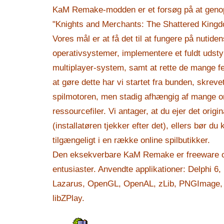
KaM Remake-modden er et forsøg på at genopl
"Knights and Merchants: The Shattered Kingdo
Vores mål er at få det til at fungere på nutid
operativsystemer, implementere et fuldt udsty
multiplayer-system, samt at rette de mange fej
at gøre dette har vi startet fra bunden, skreve
spilmotoren, men stadig afhængig af mange or
ressourcefiler. Vi antager, at du ejer det origi
(installatøren tjekker efter det), ellers bør du 
tilgængeligt i en række online spilbutikker.
Den eksekverbare KaM Remake er freeware o
entusiaster. Anvendte applikationer: Delphi 6
Lazarus, OpenGL, OpenAL, zLib, PNGImage,
libZPlay.