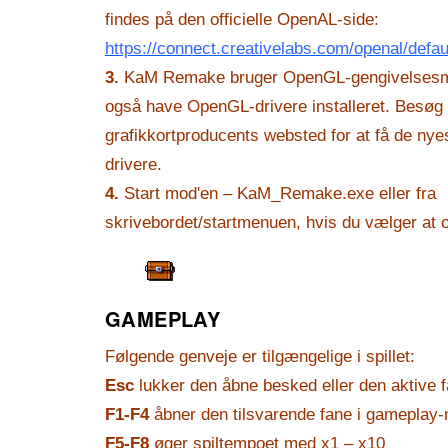
findes på den officielle OpenAL-side:
https://connect.creativelabs.com/openal/defau
3.
KaM Remake bruger OpenGL-gengivelsesmo
også have OpenGL-drivere installeret. Besøg 
grafikkortproducents websted for at få de nye
drivere.
4.
Start mod'en – KaM_Remake.exe eller fra
skrivebordet/startmenuen, hvis du vælger at o
GAMEPLAY
Følgende genveje er tilgængelige i spillet:
Esc
lukker den åbne besked eller den aktive 
F1-F4
åbner den tilsvarende fane i gameplay
F5-F8
øger spiltempoet med x1 – x10