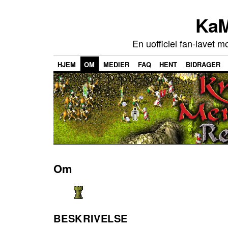
KaM
En uofficiel fan-lavet m
HJEM
OM
MEDIER
FAQ
HENT
BIDRAGER
Om
BESKRIVELSE