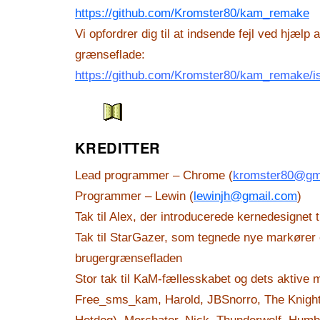
https://github.com/Kromster80/kam_remake
Vi opfordrer dig til at indsende fejl ved hjælp
grænseflade:
https://github.com/Kromster80/kam_remake/i
KREDITTER
Lead programmer – Chrome (
kromster80@gm
Programmer – Lewin (
lewinjh@gmail.com
)
Tak til Alex, der introducerede kernedesignet t
Tak til StarGazer, som tegnede nye markører o
brugergrænsefladen
Stor tak til KaM-fællesskabet og dets aktive
Free_sms_kam, Harold, JBSnorro, The Knight,
Hotdog), Merchator, Nick, Thunderwolf, Hum