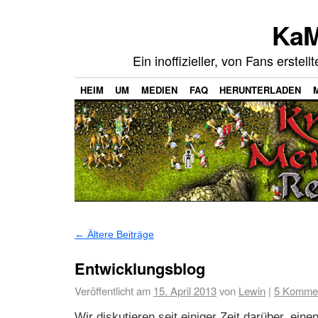
KaM
Ein inoffizieller, von Fans erste
HEIM
UM
MEDIEN
FAQ
HERUNTERLADEN
←
Ältere Beiträge
Entwicklungsblog
Veröffentlicht am
15. April 2013
von
Lewin
|
5 Komme
Wir diskutieren seit einiger Zeit darüber, eine