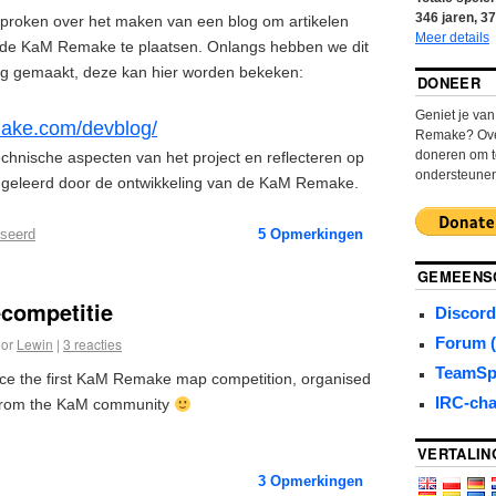
346
jaren,
37
proken over het maken van een blog om artikelen
Meer details
n de KaM Remake te plaatsen. Onlangs hebben we dit
og gemaakt, deze kan hier worden bekeken:
DONEER
Geniet je va
ake.com/devblog/
Remake? Over
doneren om t
echnische aspecten van het project en reflecteren op
ondersteune
 geleerd door de ontwikkeling van de KaM Remake.
iseerd
5
Opmerkingen
GEMEENS
ecompetitie
Discord
Forum (
or
Lewin
|
3 reacties
TeamSp
ce the first KaM Remake map competition, organised
IRC-cha
 from the KaM community
VERTALIN
3
Opmerkingen