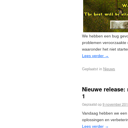
We hebben een bug gevon
problemen veroorzaakte 
waaronder het niet start
Lees verder
→
Geplaatst in
Nieuws
Nieuwe release: 
1
Geplaatst op
9 november 20
Vandaag hebben we een kl
oplossingen en verbeteri
Lees verder
→