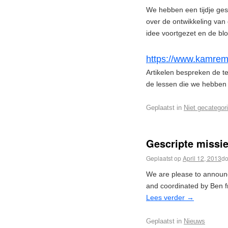
We hebben een tijdje ges
over de ontwikkeling va
idee voortgezet en de bl
https://www.kamrem
Artikelen bespreken de t
de lessen die we hebben
Geplaatst in
Niet gecategor
Gescripte missi
Geplaatst op
April 12, 2013
do
We are please to announ
and coordinated by Ben
Lees verder
→
Geplaatst in
Nieuws