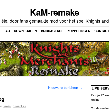
KaM-remake
ciële, door fans gemaakte mod voor het spel Knights an
FAQ
DOWNLOADEN
BIJDRAGENDE
KOPPELINGEN
CONTAC
Nieuwere berichten
→
LIVE SER
Er zijn
17
ser
og
online
or
Lewin
|
5 reacties
Totale speler