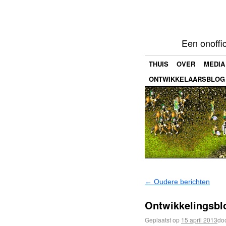
Een onoffi
THUIS
OVER
MEDIA
ONTWIKKELAARSBLOG
←
Oudere berichten
Ontwikkelingsbl
Geplaatst op
15 april 2013
do