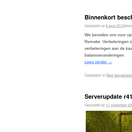
Binnenkort besc
Geplaatst op
6 april 2013
doo
We bereiden ons voor op
Remake. Verbeteringen z
verbeteringen aan de kaar
balansveranderingen.
Lees verder
→
Geplaatst in
Niet gecategor
Serverupdate r4
Geplaatst op
11 november 2