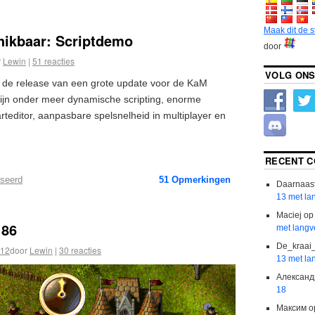
Maak dit de 
hikbaar: Scriptdemo
door
r
Lewin
|
51 reacties
VOLG ONS
 de release van een grote update voor de KaM
ijn onder meer dynamische scripting, enorme
teditor, aanpasbare spelsnelheid in multiplayer en
RECENT 
iseerd
51
Opmerkingen
Daarnaas
13 met la
Maciej
o
186
met langv
De_kraai
012
door
Lewin
|
30 reacties
13 met la
Александ
18
Максим
o