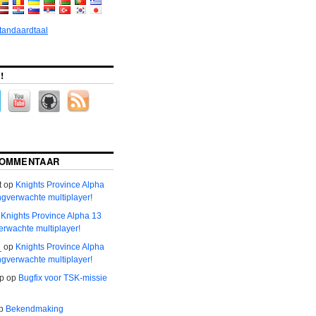
standaardtaal
!
COMMENTAAR
t
op
Knights Province Alpha
ngverwachte multiplayer!
p
Knights Province Alpha 13
erwachte multiplayer!
_
op
Knights Province Alpha
ngverwachte multiplayer!
р
op
Bugfix voor TSK-missie
p
Bekendmaking