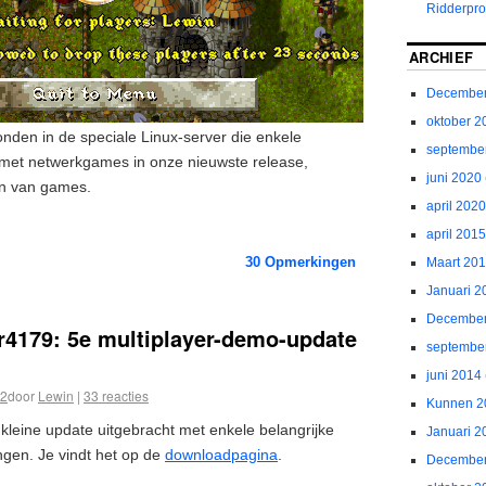
Ridderpro
ARCHIEF
December
oktober 2
den in de speciale Linux-server die enkele
septembe
met netwerkgames in onze nieuwste release,
juni 2020
en van games.
april 2020
april 2015
30
Opmerkingen
Maart 20
Januari 2
December
r4179: 5e multiplayer-demo-update
septembe
juni 2014
12
door
Lewin
|
33 reacties
Kunnen 2
eine update uitgebracht met enkele belangrijke
Januari 2
ngen. Je vindt het op de
downloadpagina
.
December