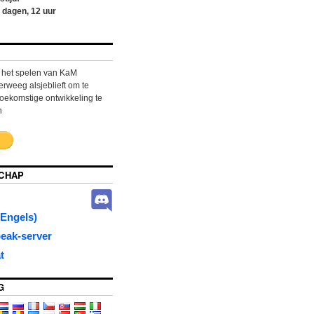
dagen,
12
uur
n het spelen van KaM
weeg alsjeblieft om te
oekomstige ontwikkeling te
n
CHAP
Engels)
eak-server
t
G