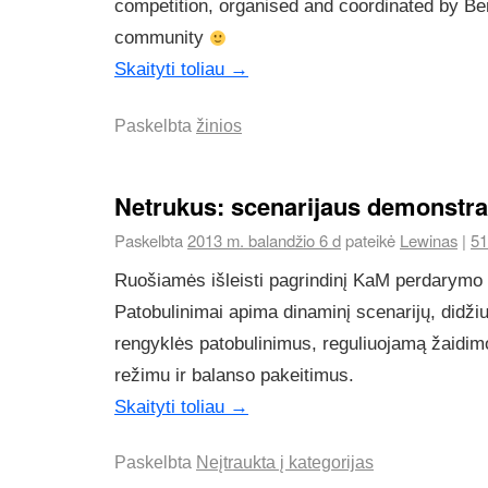
competition, organised and coordinated by B
community
Skaityti toliau
→
Paskelbta
žinios
Netrukus: scenarijaus demonstra
Paskelbta
2013 m. balandžio 6 d
pateikė
Lewinas
|
51
Ruošiamės išleisti pagrindinį KaM perdarymo 
Patobulinimai apima dinaminį scenarijų, didži
rengyklės patobulinimus, reguliuojamą žaidimo 
režimu ir balanso pakeitimus.
Skaityti toliau
→
Paskelbta
Neįtraukta į kategorijas