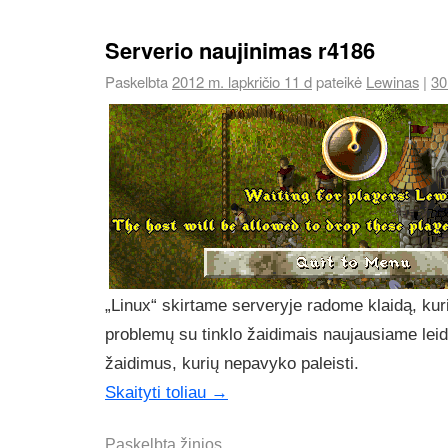
Serverio naujinimas r4186
Paskelbta
2012 m. lapkričio 11 d
pateikė
Lewinas
|
30
„Linux“ skirtame serveryje radome klaidą, kur
problemų su tinklo žaidimais naujausiame leid
žaidimus, kurių nepavyko paleisti.
Skaityti toliau
→
Paskelbta
žinios