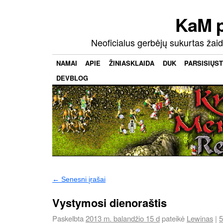
KaM 
Neoficialus gerbėjų sukurtas ža
NAMAI
APIE
ŽINIASKLAIDA
DUK
PARSISIŲST
DEVBLOG
←
Senesni įrašai
Vystymosi dienoraštis
Paskelbta
2013 m. balandžio 15 d
pateikė
Lewinas
|
5