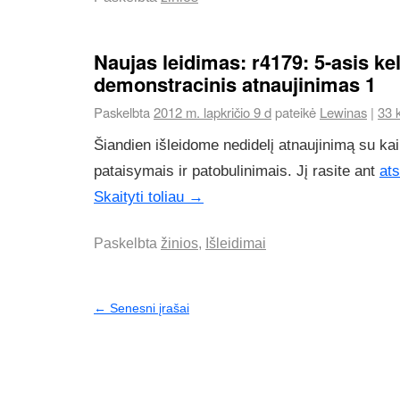
Naujas leidimas: r4179: 5-asis kel
demonstracinis atnaujinimas 1
Paskelbta
2012 m. lapkričio 9 d
pateikė
Lewinas
|
33 
Šiandien išleidome nedidelį atnaujinimą su kai
pataisymais ir patobulinimais. Jį rasite ant
ats
Skaityti toliau
→
Paskelbta
žinios
,
Išleidimai
←
Senesni įrašai