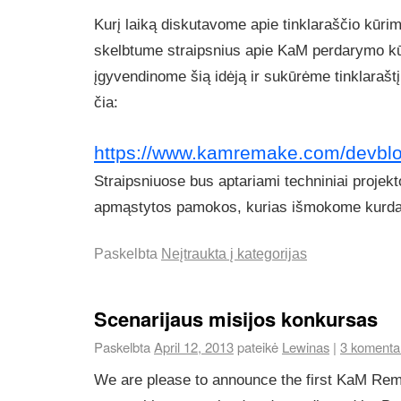
Kurį laiką diskutavome apie tinklaraščio kūri
skelbtume straipsnius apie KaM perdarymo k
įgyvendinome šią idėją ir sukūrėme tinklaraštį, 
čia:
https://www.kamremake.com/devblo
Straipsniuose bus aptariami techniniai projekt
apmąstytos pamokos, kurias išmokome kurd
Paskelbta
Neįtraukta į kategorijas
Scenarijaus misijos konkursas
Paskelbta
April 12, 2013
pateikė
Lewinas
|
3 komenta
We are please to announce the first KaM R