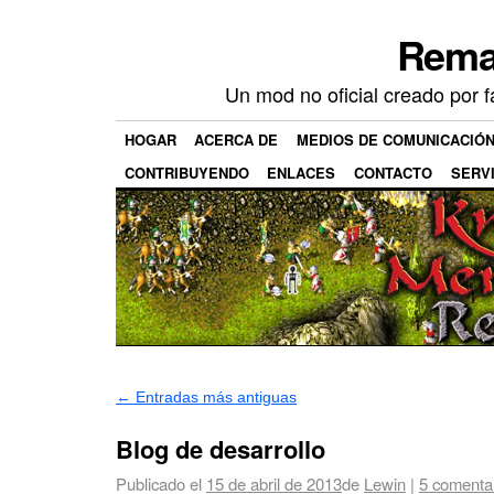
Rema
Un mod no oficial creado por 
HOGAR
ACERCA DE
MEDIOS DE COMUNICACIÓ
CONTRIBUYENDO
ENLACES
CONTACTO
SERV
←
Entradas más antiguas
Blog de desarrollo
Publicado el
15 de abril de 2013
de
Lewin
|
5 comenta