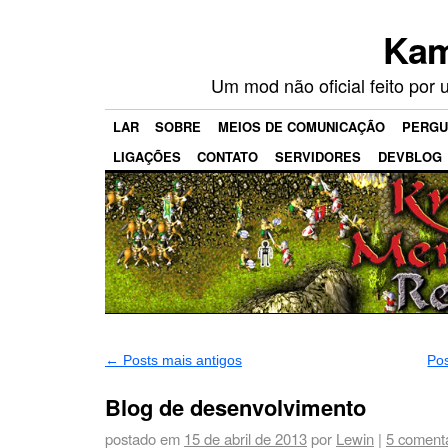
Kam
Um mod não oficial feito por
LAR
SOBRE
MEIOS DE COMUNICAÇÃO
PERGU
LIGAÇÕES
CONTATO
SERVIDORES
DEVBLOG
←
Posts mais antigos
Po
Blog de desenvolvimento
postado em
15 de abril de 2013
por
Lewin
|
5 coment