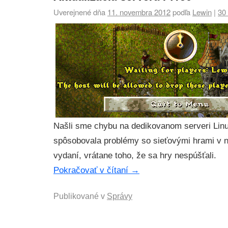
Uverejnené dňa
11. novembra 2012
podľa
Lewin
|
30
Našli sme chybu na dedikovanom serveri Linu
spôsobovala problémy so sieťovými hrami v
vydaní, vrátane toho, že sa hry nespúšťali.
Pokračovať v čítaní
→
Publikované v
Správy