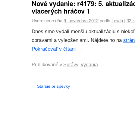
Nové vydanie: r4179: 5. aktualizá
viacerých hráčov 1
Uverejnené dňa
9. novembra 2012
podľa
Lewin
|
33 
Dnes sme vydali menšiu aktualizáciu s niekoľ
opravami a vylepšeniami. Nájdete ho na
strán
Pokračovať v čítaní
→
Publikované v
Správy
,
Vydania
←
Staršie príspevky