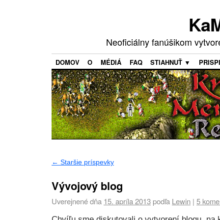
KaM
Neoficiálny fanúšikom vytvo
DOMOV
O
MÉDIÁ
FAQ
STIAHNUŤ ▼
PRISP
←
Staršie príspevky
Vývojový blog
Uverejnené dňa
15. apríla 2013
podľa
Lewin
|
5 kome
Chvíľu sme diskutovali o vytvorení blogu, n