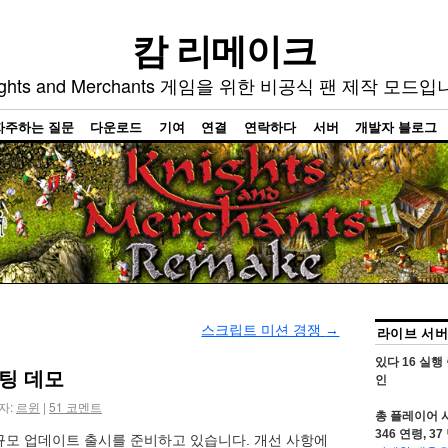
캄 리메이크
ights and Merchants 게임을 위한 비공식 팬 제작 모드입
자주하는 질문
다운로드
기여
연결
연락하다
서버
개발자 블로그
스크립트 미션 경쟁
→
라이브 서버
있다
16
실행 
팅 데모
인
자:
르윈
|
51
코멘트
총 플레이어 
346
연령,
37
규모 업데이트 출시를 준비하고 있습니다. 개선 사항에