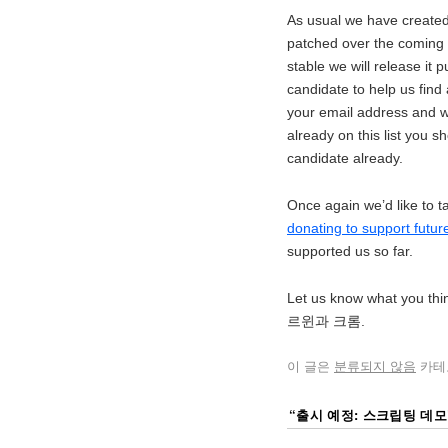
As usual we have created
patched over the coming 
stable we will release it p
candidate to help us find 
your email address and we 
already on this list you 
candidate already.
Once again we’d like to t
donating to support futu
supported us so far.
Let us know what you th
르윈과 크롬.
이 글은
분류되지 않음
카테
“
출시 예정: 스크립팅 데모