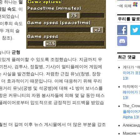
 중 하나는
멀
~에 의해
게임 속도
. 이
현되었습니
우리를 팔로
 이후의 속도
두 개의 슬
참조).
습니다
균형
최근 댓글
미있게 플레이할 수 있도록 조정했습니다. 지금까지 우
끼전사, 검투사, 정찰병, 기사)이 멀티플레이어 게임에
게다가
~
이어가 포함된 
 사실을 발견했습니다. 저렴한 근접 유닛(창병, 장창
13!
이 더 효과적이기 때문입니다. 이에 대응하기 위해 우리
마치에이
원거리 유닛(궁병 및 석궁병)에 대해 +1 방어 보너스를
레이어가 포함
항은 커뮤니티의 자원 봉사자들에 의해 몇 달 동안 테스
13!
 플레이어로부터 압도적으로 긍정적인 피드백을 받았습
The_Cro
플레이어가 포
Alpha 13!
훨씬 더 길며 이후 뉴스 게시물에서 더 많은 부분을 강조
Александ
Максим