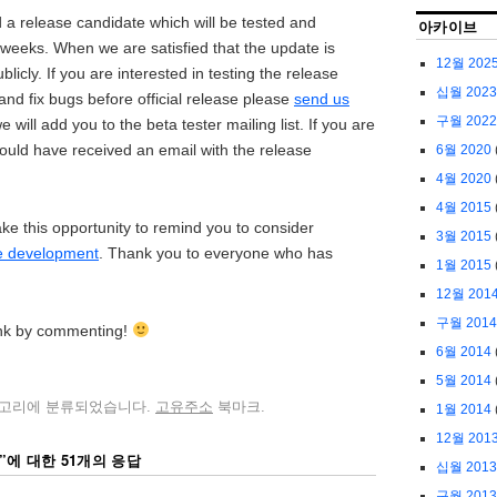
 a release candidate which will be tested and
아카이브
weeks. When we are satisfied that the update is
12월 202
ublicly. If you are interested in testing the release
십월 2023
and fix bugs before official release please
send us
구월 2022
will add you to the beta tester mailing list. If you are
should have received an email with the release
6월 2020
4월 2020
4월 2015
ake this opportunity to remind you to consider
3월 2015
re development
. Thank you to everyone who has
1월 2015
12월 201
구월 2014
ink by commenting!
6월 2014
5월 2014
고리에 분류되었습니다.
고유주소
북마크.
1월 2014
12월 201
”에 대한 51개의 응답
십월 2013
구월 2013