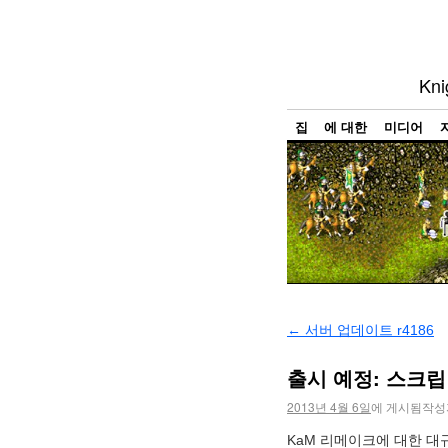
Kn
집
에 대한
미디어
←
서버 업데이트 r4186
출시 예정: 스크립
2013년 4월 6일
에 게시됨
작성
KaM 리메이크에 대한 대