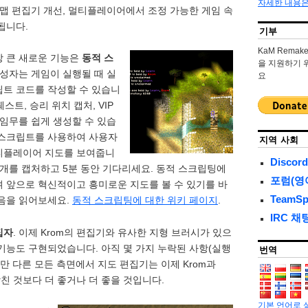
자세한 내용
 맵 편집기 개선, 멀티플레이어에서 조정 가능한 게임 속
됩니다.
기부
KaM Rema
장 큰 새로운 기능은
동적 스
을 지원하기 
작성자는 게임이 실행될 때 실
요
립트 코드를 작성할 수 있습니
퀘스트, 승리 위치 캡처, VIP
 임무를 쉽게 생성할 수 있습
 스크립트를 사용하여 사용자
지역 사회
티플레이어 지도를 보여줍니
Discord
중 3개를 캡처하고 5분 동안 기다리세요. 동적 스크립팅에
포럼(영
 앞으로 혁신적이고 흥미로운 지도를 볼 수 있기를 바
TeamS
다음을 읽어보세요.
동적 스크립팅에 대한 위키 페이지
.
IRC 채
집자
. 이제 Krom의 편집기와 유사한 지형 브러시가 있으
번역
기능도 구현되었습니다. 아직 몇 가지 누락된 사항(실행
지만 다른 모든 측면에서 지도 편집기는 이제 Krom과
 합친 것보다 더 좋거나 더 좋을 것입니다.
기본 언어로 