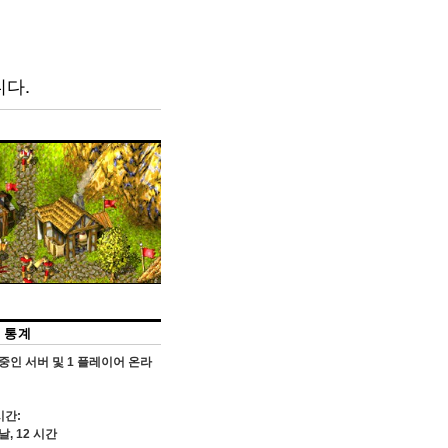
니다.
 통계
중인 서버 및
1
플레이어 온라
시간:
날,
12
시간