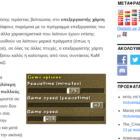
ΜΕΤΆΦΡΑ
πίσης τεράστιες βελτιώσεις στο
επεξεργαστής χάρτη
.
δάφους παρόμοια με το πρόγραμμα επεξεργασίας του
Ορισμός ως 
 άλλα χαρακτηριστικά που λείπουν έχουν επίσης
με
ολουθούν να λείπουν μερικά πράγματα (όπως η
ΑΚΟΛΟΥΘΗ
ερό), σε όλες τις άλλες πτυχές, ο επεξεργαστής χάρτη
 εξίσου καλός ή καλύτερος από τους συντάκτες KaM
αζί.
α
αλύτερη
ΠΡΌΣΦΑΤΑ
ε πολλούς
εκτός
επί
ρμοστεί σε
πολυαναμε
χουν δύο
Maciej
επ
υ σας
πολυαναμε
 την
The_Cro
 και μετά
13 με πολ
 την εικόνα).
Александ