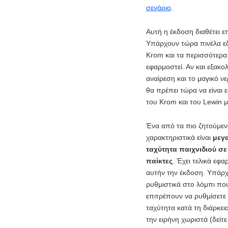
σενάριο
.
Αυτή η έκδοση διαθέτει ε
Υπάρχουν τώρα πινέλα ε
Krom και τα περισσότερα
εφαρμοστεί. Αν και εξακ
αναίρεση και το μαγικό ν
θα πρέπει τώρα να είναι
του Krom και του Lewin μ
Ένα από τα πιο ζητούμεν
χαρακτηριστικά είναι
μεγ
ταχύτητα παιχνιδιού σ
παίκτες
. Έχει τελικά εφα
αυτήν την έκδοση. Υπάρ
ρυθμιστικά στο λόμπι πο
επιτρέπουν να ρυθμίσετε
ταχύτητα κατά τη διάρκεια
την ειρήνη χωριστά (δείτε