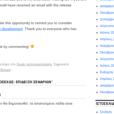
should have received an email with the release
Δεκέμβρι
Οκτώβριο
Σεπτέμβρ
ake this opportunity to remind you to consider
Αύγουστο
re development
. Thank you to everyone who has
Ιούνιος 2
Απρίλιος 
Νοέμβριο
ink by commenting!
Οκτώβριο
Αύγουστο
εύτηκε στο
Χωρίς κατηγοριοποίηση
. Σημειώστε
Ιούλιος 2
νδεσμος
.
Ενδέχεται
Απρίλιος 
ΟΣΕΧΏΣ: ΕΠΊΔΕΙΞΗ ΣΕΝΑΡΊΩΝ
”
Δεκέμβριο
Οκτώβριο
Η
ΙΣΤΟΣΕΛΊ
ν θα δημοσιευθεί.
τα απαιτούμενα πεδία είναι
Σύνδεση