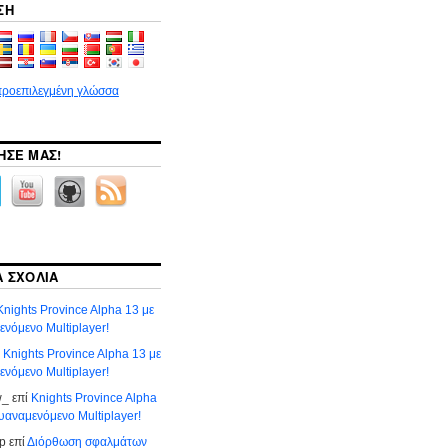
ΣΗ
προεπιλεγμένη γλώσσα
ΣΕ ΜΑΣ!
 ΣΧΌΛΙΑ
Knights Province Alpha 13 με
νόμενο Multiplayer!
ί
Knights Province Alpha 13 με
νόμενο Multiplayer!
w_
επί
Knights Province Alpha
υαναμενόμενο Multiplayer!
р
επί
Διόρθωση σφαλμάτων