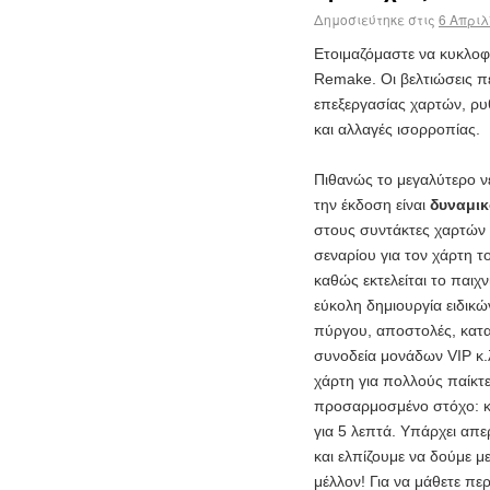
Δημοσιεύτηκε στις
6 Απριλ
Ετοιμαζόμαστε να κυκλο
Remake. Οι βελτιώσεις πε
επεξεργασίας χαρτών, ρυ
και αλλαγές ισορροπίας.
Πιθανώς το μεγαλύτερο ν
την έκδοση είναι
δυναμικ
στους συντάκτες χαρτών
σεναρίου για τον χάρτη το
καθώς εκτελείται το παιχν
εύκολη δημιουργία ειδι
πύργου, αποστολές, κατ
συνοδεία μονάδων VIP κ.λ
χάρτη για πολλούς παίκτε
προσαρμοσμένο στόχο: κα
για 5 λεπτά. Υπάρχει απε
και ελπίζουμε να δούμε 
μέλλον! Για να μάθετε πε