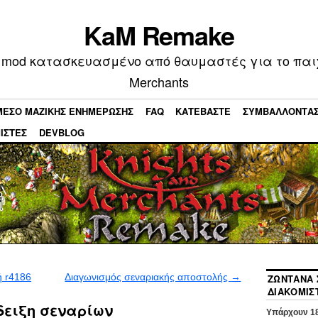
KaM Remake
mod κατασκευασμένο από θαυμαστές για το παιχν
Merchants
ΜΕΣΟ ΜΑΖΙΚΗΣ ΕΝΗΜΕΡΩΣΗΣ
FAQ
ΚΑΤΕΒΆΣΤΕ
ΣΥΜΒΆΛΛΟΝΤΑ
ΙΣΤΈΣ
DEVBLOG
 r4186
Διαγωνισμός σεναριακής αποστολής
→
ΖΩΝΤΑΝΆ 
ΔΙΑΚΟΜΙΣ
δειξη σεναρίων
Υπάρχουν
1