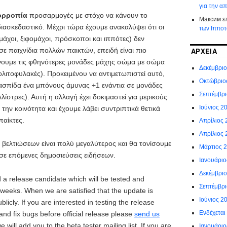
για την α
ορροπία
προσαρμογές με στόχο να κάνουν το
Максим
ε
 διασκεδαστικό. Μέχρι τώρα έχουμε ανακαλύψει ότι οι
των Ιππο
μάχοι, ξιφομάχοι, πρόσκοποι και ιππότες) δεν
ε παιχνίδια πολλών παικτών, επειδή είναι πιο
ΑΡΧΕΊΑ
νουμε τις φθηνότερες μονάδες μάχης σώμα με σώμα
Δεκέμβρι
ολιτοφυλακές). Προκειμένου να αντιμετωπιστεί αυτό,
Οκτώβριο
ασπίδα ένα μπόνους άμυνας +1 ενάντια σε μονάδες
Σεπτέμβρ
λλίστρες). Αυτή η αλλαγή έχει δοκιμαστεί για μερικούς
Ιούνιος 2
την κοινότητα και έχουμε λάβει συντριπτικά θετικά
παίκτες.
Απρίλιος 
Απρίλιος 
βελτιώσεων είναι πολύ μεγαλύτερος και θα τονίσουμε
Μάρτιος 
σε επόμενες δημοσιεύσεις ειδήσεων.
Ιανουάριο
Δεκέμβρι
 a release candidate which will be tested and
Σεπτέμβρ
weeks. When we are satisfied that the update is
Ιούνιος 2
ublicly. If you are interested in testing the release
Ενδέχεται
and fix bugs before official release please
send us
will add you to the beta tester mailing list. If you are
Ιανουάριο