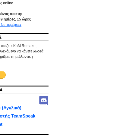
ς online
ρόνος παίκτη:
39
ημέρες,
15
ώρες
 λεπτομέρειες
Ω
α παίζετε KaM Remake;
ενδεχόμενο να κάνετε δωρεά
ρίξετε τη μελλοντική
Α
 (Αγγλικά)
ιστής TeamSpeak
at