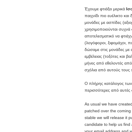
Έχουμε φτιάξει μερικά
Ισ
παιχνίδι πιο ευέλικτο και
μονάδες με ασπίδες (αξιο
χρησιμοποιούνται συχνά σ
αποτελεσματικό να φτιάχ
(λογόφοροι, ξιφομάχοι, π
δώσαμε στις μονάδες με 
εμβέλειας (τοξότες και βα
μήνες από εθελοντές από 
σχόλια από αυτούς τους 
Ο πλήρης κατάλογος των 
περισσότερες από αυτές 
As usual we have created
patched over the coming 
stable we will release it p
candidate to help us find 
your email address and we 