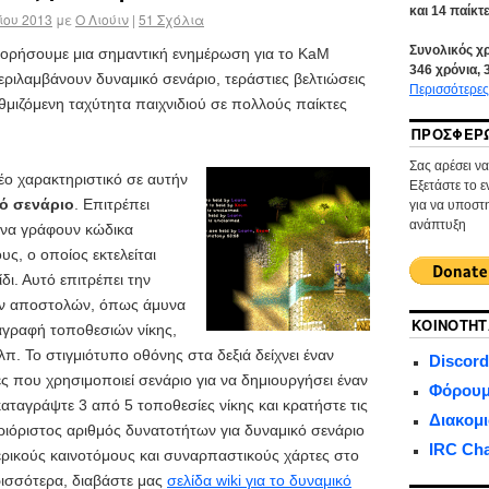
και
14
παίκτε
ίου 2013
με
Ο Λιούιν
|
51
Σχόλια
Συνολικός χ
φορήσουμε μια σημαντική ενημέρωση για το KaM
346
χρόνια,
ριλαμβάνουν δυναμικό σενάριο, τεράστιες βελτιώσεις
Περισσότερες
θμιζόμενη ταχύτητα παιχνιδιού σε πολλούς παίκτες
ΠΡΟΣΦΈΡ
Σας αρέσει ν
έο χαρακτηριστικό σε αυτήν
Εξετάστε το 
ό σενάριο
. Επιτρέπει
για να υποστη
ανάπτυξη
 να γράφουν κώδικα
υς, ο οποίος εκτελείται
ίδι. Αυτό επιτρέπει την
κών αποστολών, όπως άμυνα
ΚΟΙΝΌΤΗΤ
αγραφή τοποθεσιών νίκης,
π. Το στιγμιότυπο οθόνης στα δεξιά δείχνει έναν
Discord
ς που χρησιμοποιεί σενάριο για να δημιουργήσει έναν
Φόρουμ
ταγράψτε 3 από 5 τοποθεσίες νίκης και κρατήστε τις
Διακομ
ριόριστος αριθμός δυνατοτήτων για δυναμικό σενάριο
IRC Ch
μερικούς καινοτόμους και συναρπαστικούς χάρτες στο
ρισσότερα, διαβάστε μας
σελίδα wiki για το δυναμικό