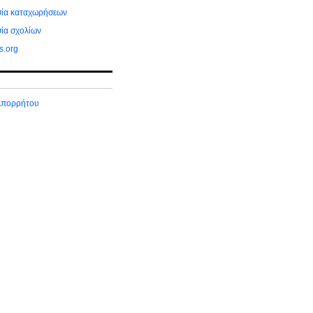
ία καταχωρήσεων
ία σχολίων
s.org
 Απορρήτου