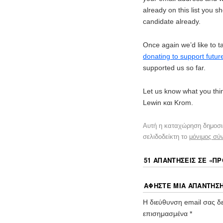
already on this list you 
candidate already.
Once again we’d like to t
donating to support futu
supported us so far.
Let us know what you th
Lewin και Krom.
Αυτή η καταχώρηση δημοσι
σελιδοδείκτη το
μόνιμος σύ
51 ΑΠΑΝΤΉΣΕΙΣ ΣΕ «
ΠΡ
ΑΦΉΣΤΕ ΜΙΑ ΑΠΆΝΤΗΣ
Η διεύθυνση email σας δε
επισημασμένα
*