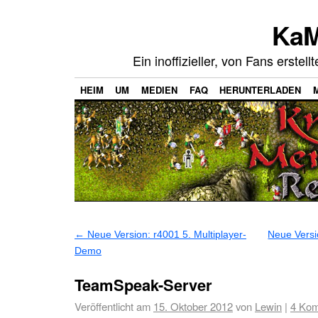
KaM
Ein inoffizieller, von Fans erste
HEIM
UM
MEDIEN
FAQ
HERUNTERLADEN
←
Neue Version: r4001 5. Multiplayer-
Neue Versio
Demo
TeamSpeak-Server
Veröffentlicht am
15. Oktober 2012
von
Lewin
|
4
Kom