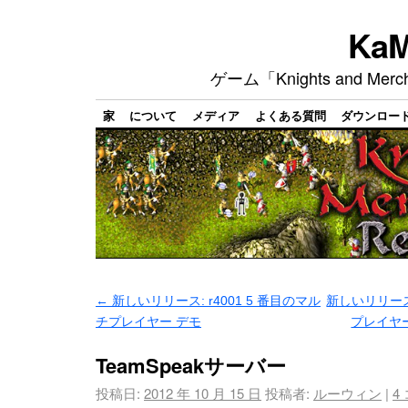
Ka
ゲーム「Knights and M
家
について
メディア
よくある質問
ダウンロー
←
新しいリリース: r4001 5 番目のマル
新しいリリース:
チプレイヤー デモ
プレイヤー
TeamSpeakサーバー
投稿日:
2012 年 10 月 15 日
投稿者:
ルーウィン
|
4