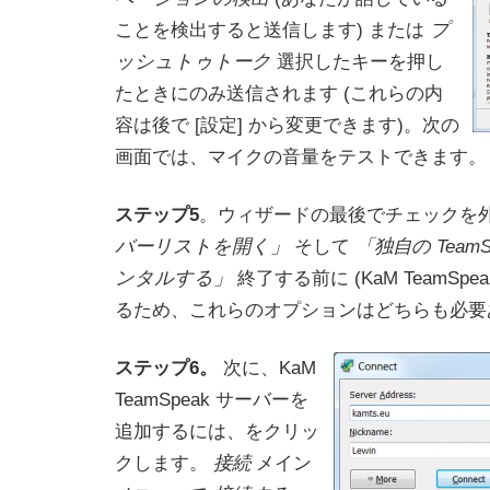
ことを検出すると送信します) または
プ
ッシュトゥトーク
選択したキーを押し
たときにのみ送信されます (これらの内
容は後で [設定] から変更できます)。次の
画面では、マイクの音量をテストできます。
ステップ5
。ウィザードの最後でチェックを
バーリストを開く」
そして
「独自の Team
ンタルする」
終了する前に (KaM TeamSp
るため、これらのオプションはどちらも必要
ステップ6。
次に、KaM
TeamSpeak サーバーを
追加するには、をクリッ
クします。
接続
メイン