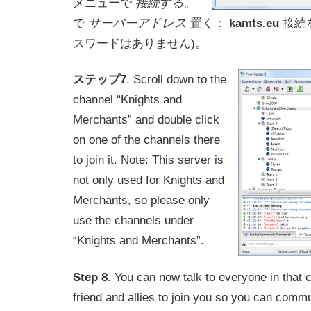
メニューで
接続する
。
で
サーバーアドレス
置く：
kamts.eu
接続
スワードはありません)。
ステップ7
. Scroll down to the
channel “Knights and
Merchants” and double click
on one of the channels there
to join it. Note: This server is
not only used for Knights and
Merchants, so please only
use the channels under
“Knights and Merchants”.
Step 8
. You can now talk to everyone in that 
friend and allies to join you so you can commu