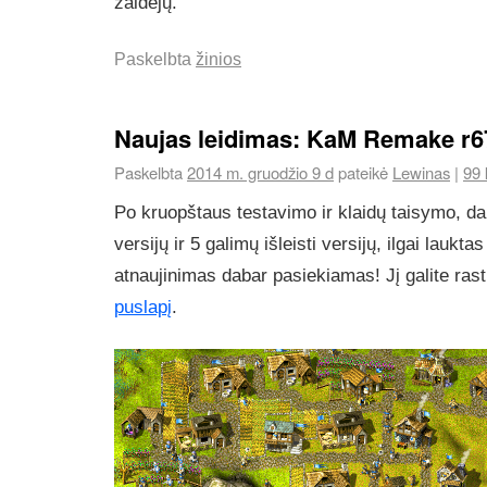
žaidėjų.
Paskelbta
žinios
Naujas leidimas: KaM Remake r6
Paskelbta
2014 m. gruodžio 9 d
pateikė
Lewinas
|
99 
Po kruopštaus testavimo ir klaidų taisymo, d
versijų ir 5 galimų išleisti versijų, ilgai lau
atnaujinimas dabar pasiekiamas! Jį galite ras
puslapį
.