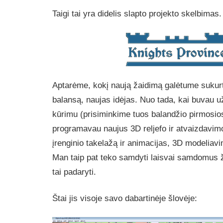
Taigi tai yra didelis slapto projekto skelbimas.
Aptarėme, kokį naują žaidimą galėtume sukurti,
balansą, naujas idėjas. Nuo tada, kai buvau u
kūrimu (prisiminkime tuos balandžio pirmosio
programavau naujus 3D reljefo ir atvaizdavimo
įrenginio takelažą ir animacijas, 3D modeliavi
Man taip pat teko samdyti laisvai samdomus 
tai padaryti.
Štai jis visoje savo dabartinėje šlovėje: