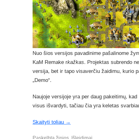
Nuo šios versijos pavadinime pašalinome žy
KaM Remake r
kažkas
. Projektas subrendo n
versija, bet ir tapo visaverčiu žaidimu, kurio
„Demo“.
Naujoje versijoje yra per daug pakeitimų, kad
visus išvardyti, tačiau čia yra keletas svarbia
Skaityti toliau
→
Paskelbta
žinios
,
Išleidimai