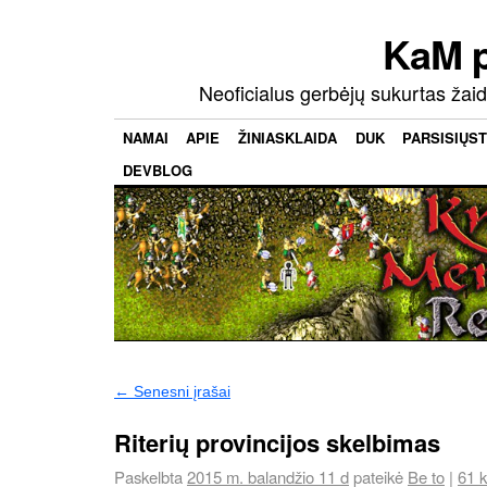
KaM 
Neoficialus gerbėjų sukurtas ža
NAMAI
APIE
ŽINIASKLAIDA
DUK
PARSISIŲST
DEVBLOG
←
Senesni įrašai
Riterių provincijos skelbimas
Paskelbta
2015 m. balandžio 11 d
pateikė
Be to
|
61 