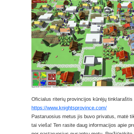
Oficialus riterių provincijos kūrėjų tinklarašti
https://www.knightsprovince.com/
Pastaruosius metus jis buvo privatus, matė t
tai vieša! Ten rasite daug informacijos apie pr
per pastaruosius pusantrų metų. Peržiūrėkite 