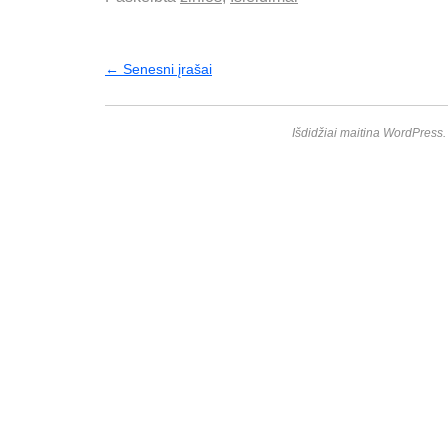
←
Senesni įrašai
Išdidžiai maitina WordPress.