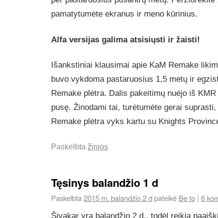
pamatytumėte ekranus ir meno kūrinius.
Alfa versijas galima atsisiųsti ir žaisti!
Išankstiniai klausimai apie KaM Remake likim
buvo vykdoma pastaruosius 1,5 metų ir egzis
Remake plėtra. Dalis pakeitimų nuėjo iš KMR į 
pusę. Žinodami tai, turėtumėte gerai suprasti,
Remake plėtra vyks kartu su Knights Provinc
Paskelbta
žinios
Tęsinys balandžio 1 d
Paskelbta
2015 m. balandžio 2 d
pateikė
Be to
|
6 kom
Šįvakar yra balandžio 2 d., todėl reikia paaiški