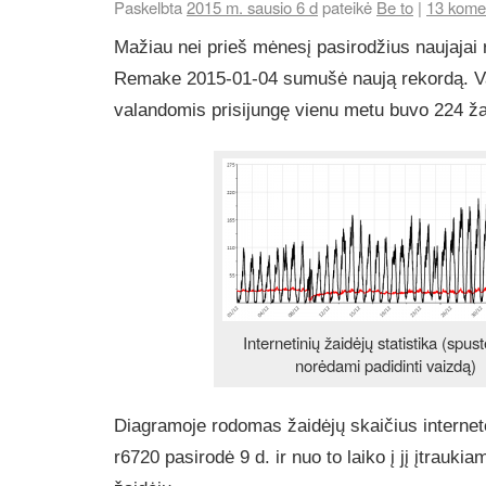
Paskelbta
2015 m. sausio 6 d
pateikė
Be to
|
13 kome
Mažiau nei prieš mėnesį pasirodžius naujajai 
Remake 2015-01-04 sumušė naują rekordą. 
valandomis prisijungę vienu metu buvo 224 ža
Internetinių žaidėjų statistika (spust
norėdami padidinti vaizdą)
Diagramoje rodomas žaidėjų skaičius internet
r6720 pasirodė 9 d. ir nuo to laiko į jį įtrauki