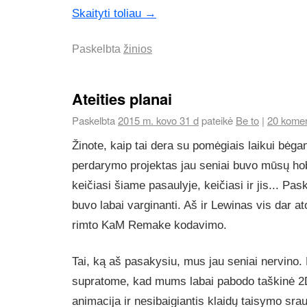
Skaityti toliau
→
Paskelbta
žinios
Ateities planai
Paskelbta
2015 m. kovo 31 d
pateikė
Be to
|
20 kome
Žinote, kaip tai dera su pomėgiais laikui bėgant
perdarymo projektas jau seniai buvo mūsų hob
keičiasi šiame pasaulyje, keičiasi ir jis... Pas
buvo labai varginanti. Aš ir Lewinas vis dar 
rimto KaM Remake kodavimo.
Tai, ką aš pasakysiu, mus jau seniai nervino.
supratome, kad mums labai pabodo taškinė 2D
animacija ir nesibaigiantis klaidų taisymo srau