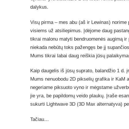
dalykus.
Visų pirma – mes abu (aš ir Lewinas) norime 
visiems už atsiliepimus. Įdėjome daug pasta
tikrai malonu matyti bendruomenės augimą ir 
niekada nebūtų toks pažengęs be jį supanči
Mums tikrai labai daug reiškia jūsų palaikym
Kaip daugelis iš jūsų suprato, balandžio 1 d. 
Mums nenuobodu 2D pikselių grafika ir KaM 
negeriame piksuoto vyno ir mėgstame užverbu
jie yra, be papildomų veido plaukų. Įraše esa
sukurti Lightwave 3D (3D Max alternatyva) pe
Tačiau…