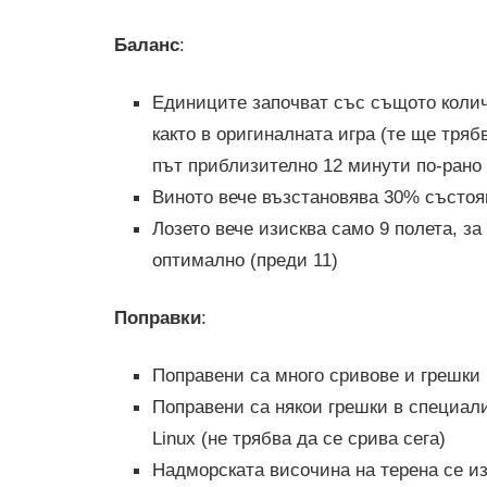
Баланс
:
Единиците започват със същото колич
както в оригиналната игра (те ще тряб
път приблизително 12 минути по-рано 
Виното вече възстановява 30% състоя
Лозето вече изисква само 9 полета, за
оптимално (преди 11)
Поправки
:
Поправени са много сривове и грешки
Поправени са някои грешки в специал
Linux (не трябва да се срива сега)
Надморската височина на терена се и