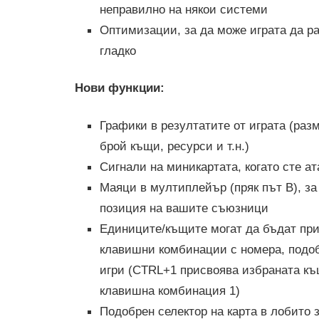
неправилно на някои системи
Оптимизации, за да може играта да ра
гладко
Нови функции:
Графики в резултатите от играта (раз
брой къщи, ресурси и т.н.)
Сигнали на миникартата, когато сте а
Маяци в мултиплейър (пряк път B), за
позиция на вашите съюзници
Единиците/къщите могат да бъдат при
клавишни комбинации с номера, подоб
игри (CTRL+1 присвоява избраната къ
клавишна комбинация 1)
Подобрен селектор на карта в лобито 