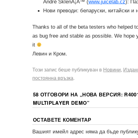
André SklenÃ¡Å™ (
www.juicelab.cz
): П
Нови преводи: беларуски, китайски и 
Thanks to all of the beta testers who helped t
as bug free and stable as possible. We hope y
it
Левин и Кром.
Този запис беше публикуван в
Новини
,
Издан
постоянна връзка
.
58 ОТГОВОРИ НА „
НОВА ВЕРСИЯ: R400
MULTIPLAYER DEMO
”
ОСТАВЕТЕ КОМЕНТАР
Вашият имейл адрес няма да бъде публик