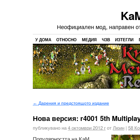
Ka
Неофициален мод, направен от 
У ДОМА
ОТНОСНО
МЕДИЯ
ЧЗВ
ИЗТЕГЛИ
←
Дарения и предстоящото издание
Нова версия: r4001 5th Multipl
публикувано на
4 октомври 2012 г
от
Люин
|
58
Ко
Популярността на KaM