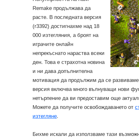
Remake продължава да
расте. В последната версия
(r3392) достигнахме над 18
000 изтегляния, а броят на
играчите онлайн
непрекъснато нараства всеки
ден. Това е страхотна новина
и ни дава допълнителна
мотивация да продължим да се развиваме
версия включва много вълнуващи нови фу
нетърпение да ви предоставим още актуал
Можете да получите освобождаването от
с
изтегляне
.
Бихме искали да използваме тази възможно