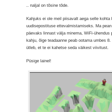
.. naljal on tõsine tõde.
Kahjuks ei ole meil piisavalt aega selle kohta 
uudisepostituse ettevalmistamiseks. Ma pea
päevaks linnast välja minema, WiFi-ühendus 
kahju, õige teadaanne peab ootama umbes 8. ap
ütleb, et te ei kahetse seda väikest viivitust.
Püsige lainel!