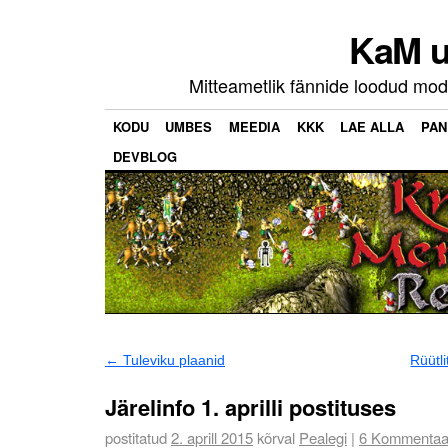
KaM u
Mitteametlik fännide loodud mo
KODU
UMBES
MEEDIA
KKK
LAE ALLA
PAN
DEVBLOG
←
Tuleviku plaanid
Rüütl
Järelinfo 1. aprilli postituses
postitatud
2. aprill 2015
kõrval
Pealegi
|
6
Kommentaa