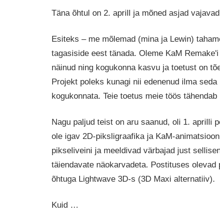
Täna õhtul on 2. aprill ja mõned asjad vajavad
Esiteks – me mõlemad (mina ja Lewin) tahame
tagasiside eest tänada. Oleme KaM Remake'i 
näinud ning kogukonna kasvu ja toetust on tõe
Projekt poleks kunagi nii edenenud ilma seda
kogukonnata. Teie toetus meie töös tähendab m
Nagu paljud teist on aru saanud, oli 1. aprilli p
ole igav 2D-piksligraafika ja KaM-animatsioon
pikseliveini ja meeldivad värbajad just sellise
täiendavate näokarvadeta. Postituses olevad pi
õhtuga Lightwave 3D-s (3D Maxi alternatiiv).
Kuid …