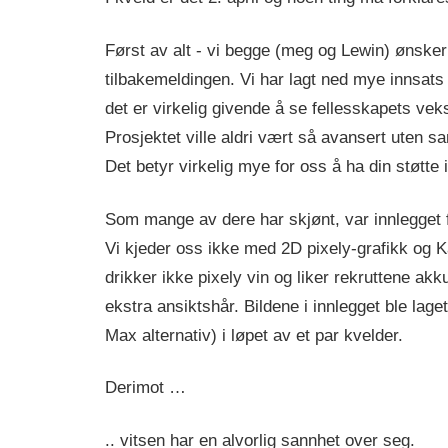
Først av alt - vi begge (meg og Lewin) ønsker 
tilbakemeldingen. Vi har lagt ned mye innsat
det er virkelig givende å se fellesskapets veks
Prosjektet ville aldri vært så avansert uten s
Det betyr virkelig mye for oss å ha din støtte i
Som mange av dere har skjønt, var innlegget f
Vi kjeder oss ikke med 2D pixely-grafikk og 
drikker ikke pixely vin og liker rekruttene akku
ekstra ansiktshår. Bildene i innlegget ble lag
Max alternativ) i løpet av et par kvelder.
Derimot …
.. vitsen har en alvorlig sannhet over seg.