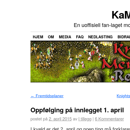
KaM
En uoffisiell fan-laget m
HJEM
OM
MEDIA
FAQ
NEDLASTING
BIDRA
←
Fremtidsplaner
Knight
Oppfølging på innlegget 1. april
postet på
2. april 2015
av
I tillegg
|
6
Kommentarer
I kveld er det 2. april og noen ting må forklare